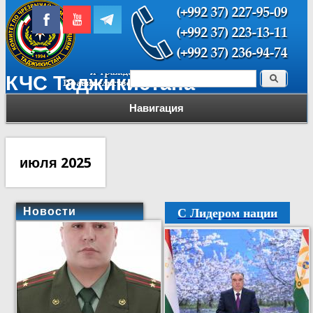
Поиск
КЧС Таджикистана
Форма поиска
Навигация
июля 2025
С Лидером нации
Новости