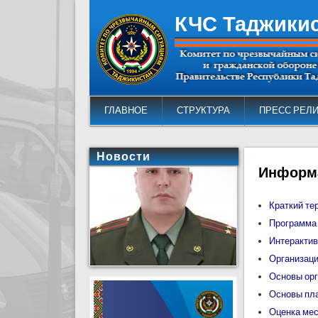
КЧС Таджики
ГЛАВНОЕ
СТРУКТУРА
ПРЕСС РЕЛ
Новости
Информ
Краткий те
Программа 
Интерактив
Организаци
Основы орг
Основы пл
Оценка мес