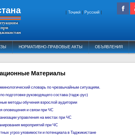
стана
|
Тоҷикӣ
|
Русский
|
ИЗЫ
НОРМАТИВНО-ПРАВОВЫЕ АКТЫ
ОБЪЯВЛЕНИЯ
ационные Материалы
рминологический словарь по чрезвычайным ситуациям.
по подготовке руководящего состава (тадж-рус)
ные методы обучения взрослой аудитории
я оповещения и связи при ЧС
анизации управления на местах при ЧС
анирования мероприятий при ЧС
тных угроз уязвимости и потенциала в Таджикистане