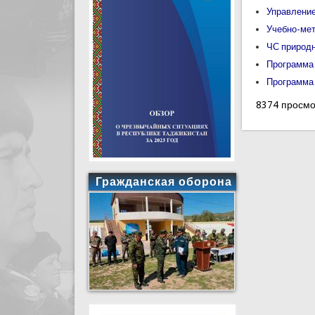
Управление
Учебно-мет
ЧС природн
Программа 
Программа 
8374 просм
Гражданская оборона