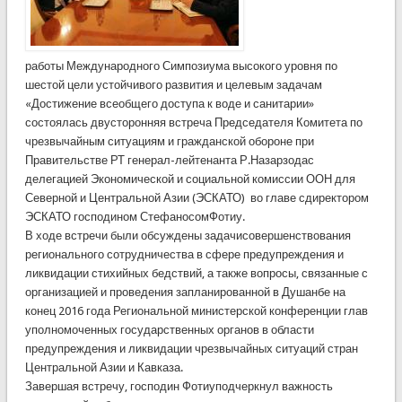
работы Международного Симпозиума высокого уровня по
шестой цели устойчивого развития и целевым задачам
«Достижение всеобщего доступа к воде и санитарии»
состоялась двусторонняя встреча Председателя Комитета по
чрезвычайным ситуациям и гражданской обороне при
Правительстве РТ генерал-лейтенанта Р.Назарзодас
делегацией Экономической и социальной комиссии ООН для
Северной и Центральной Азии (ЭСКАТО) во главе сдиректором
ЭСКАТО господином СтефаносомФотиу.
В ходе встречи были обсуждены задачисовершенствования
регионального сотрудничества в сфере предупреждения и
ликвидации стихийных бедствий, а также вопросы, связанные с
организацией и проведения запланированной в Душанбе на
конец 2016 года Региональной министерской конференции глав
уполномоченных государственных органов в области
предупреждения и ликвидации чрезвычайных ситуаций стран
Центральной Азии и Кавказа.
Завершая встречу, господин Фотиуподчеркнул важность