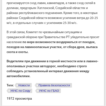
прогнозируется сход лавин, камнепадов, а также сход селей в
долинах, предгорьях Хатлонской, Согдийской областях и
районах республиканского подчинения. Кроме того, в некоторых
районах Согдийской области возможно усиление ветра до 20-25
м/с, в отдельных случаях с усилением 25-30 м/с.
В этой связи, Комитет по чрезвычайным ситуациям и
гражданской обороне при Правительстве РТ убедительно просит
население
по мере возможности воздержаться от поездок,
походов на лавиноопасные участки, от сбора дров, выпаса
скота и охоты.
Водителям при движении в горной местности или в лавино-
оползневых участках автодорог, необходимо строго
соблюдать установленный интервал движения между
автомобилями.
Теги:
Новости
Правила безопасности
УКЧС по Согду
УКЧС по ГБАО
1972 просмотра