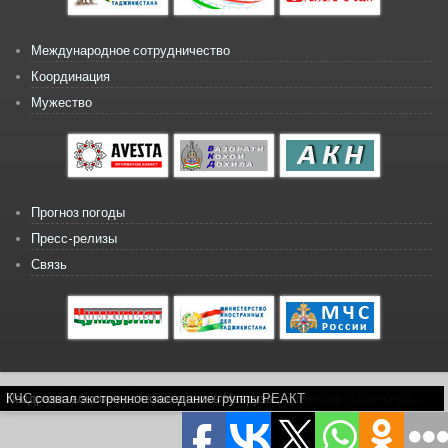
Международное сотрудничество
Координация
Мужество
Прогноз погоды
Пресс-релизы
Связь
Copyright © 2026, КЧС
Расчетно-экспериментальное обоснование параметров мобильных...
Комплексные учение по ГО в Темурмалике
Поздравительное послание в честь Навруза...
КЧС созвал экстренное заседание группы РЕАКТ