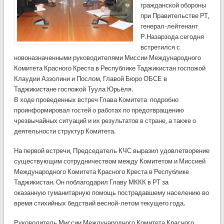
гражданской обороны
при Правительстве РТ,
генерал-лейтенант
Р.Назарзода сегодня
встретился с
новоназначенными руководителями Миссии Международного
Комитета Красного Креста в Республике Таджикистан госпожой
Клаудии Аззолини и Послом, Главой Бюро ОБСЕ в
Таджикистане госпожой Туула Юрьёля.
В ходе проведенных встреч Глава Комитета подробно
проинформировал гостей о работах по предотвращению
чрезвычайных ситуаций и их результатов в стране, а также о
деятельности структур Комитета.
На первой встречи, Председатель КЧС выразил удовлетворение
существующим сотрудничеством между Комитетом и Миссией
Международного Комитета Красного Креста в Республике
Таджикистан. Он поблагодарил Главу МККК в РТ за
оказанную гуманитарную помощь пострадавшему населению во
время стихийных бедствий весной-летом текущего года.
Руководитель Миссии Международного Комитета Красного