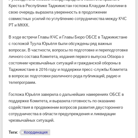
Креста в Республике Таджикистан госпожа Клаудии Аззолини в
свою очередь выразила уверенность в продолжении
совместных усилий по углублению сотрудничества между КЧС
РТ и МККК.
В ходе встречи Главы КЧС и Главы Бюро ОБСЕ в Таджикистане
с госпожой Туула Юрьёля были обсуждены ряд важных
вопросах. В частности, вопросы по подготовке и переподготовке
личного состава Комитета, издания первого выпуска Обзора о
состоянии чрезвычайных ситуаций и гражданской обороны в
Таджикистане в 2016 году и поддержки пресс-службы Комитета
в вопросах подготовки различного рода публикаций, радио и
телепрограмм.
Госпожа Юрьёля заверила о дальнейших намерениях ОБСЕ в
поддержке Комитета, и выразила готовность по оказанию
содействия в продвижении вопросов развития двустороннего
сотрудничества в области предупреждения и ликвидации
чрезвычайных ситуаций.
Теги:
Координация