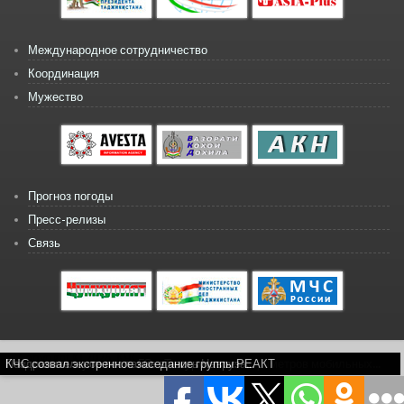
Международное сотрудничество
Координация
Мужество
Прогноз погоды
Пресс-релизы
Связь
Copyright © 2026, КЧС
Расчетно-экспериментальное обоснование параметров мобильных...
Комплексные учение по ГО в Темурмалике
Поздравительное послание в честь Навруза...
КЧС созвал экстренное заседание группы РЕАКТ