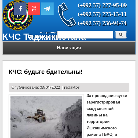
Поиск
КЧС Таджикистана
Форма поиска
Навигация
КЧС: будьте бдительны!
Опубликована: 03/01/2022 |
redaktor
За прошедшие сутки
зарегистрирован
сход снежной
лавины на
территории
Ишкашимского
района ГБАО, в