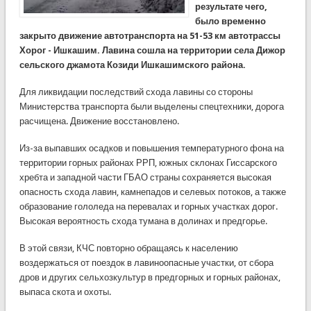
результате чего,
было временно
закрыто движение автотранспорта на 51-53 км автотрассы
Хорог - Ишкашим. Лавина сошла на территории села Дижор
сельского джамота Козиди Ишкашимского района.
Для ликвидации последствий схода лавины со стороны
Министерства транспорта были выделены спецтехники, дорога
расчищена. Движение восстановлено.
Из-за выпавших осадков и повышения температурного фона на
территории горных районах РРП, южных склонах Гиссарского
хребта и западной части ГБАО страны сохраняется высокая
опасность схода лавин, камнепадов и селевых потоков, а также
образование гололеда на перевалах и горных участках дорог.
Высокая вероятность схода тумана в долинах и предгорье.
В этой связи, КЧС повторно обращаясь к населению
воздержаться от поездок в лавиноопасные участки, от сбора
дров и других сельхозкультур в предгорных и горных районах,
выпаса скота и охоты.