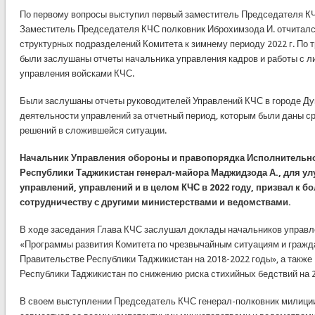
По первому вопросы выступил первый заместитель Председателя К
Заместитель Председателя КЧС полковник Иброхимзода И. отчитался
структурных подразделений Комитета к зимнему периоду 2022 г. По 
были заслушаны отчеты начальника управления кадров и работы с л
управления войсками КЧС.
Были заслушаны отчеты руководителей Управлений КЧС в городе Душ
деятельности управлений за отчетный период, которым были даны с
решений в сложившейся ситуации.
Начальник Управления обороны и правопорядка Исполнительно
Республики Таджикистан генерал-майора Маджидзода А.,
для ул
управлений, управлений и в целом КЧС в 2022 году, призвал к б
сотрудничеству с другими министерствами и ведомствами.
В ходе заседания Глава КЧС заслушал доклады начальников управл
«Программы развития Комитета по чрезвычайным ситуациям и гражд
Правительстве Республики Таджикистан на 2018-2022 годы», а также
Республики Таджикистан по снижению риска стихийных бедствий на 20
В своем выступлении Председатель КЧС генерал-полковник милиции