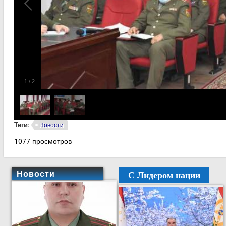
1
/
2
Теги:
Новости
1077 просмотров
С Лидером нации
Новости