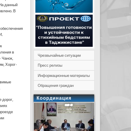
На данный
овлено. В
 обеспечения
И.
я
вления в
Чрезвычайные ситуации
- Чанок,
м, Хорог-
Пресс релизы
Информационные материалы
звимые
Обращения граждан
.
Координация
 дорог,
виях
проезде
ыми