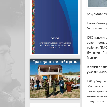
результате сх
На наиболее 
безопасности
КЧС напомина
вероятность 
районах ГБАО,
Душанбе - Ра
Мургаб.
Гражданская оборона
В связи с эт
участки и опа
КЧС убедител
обеспечить т
снегопада и 
лавиноопасны
средствами.