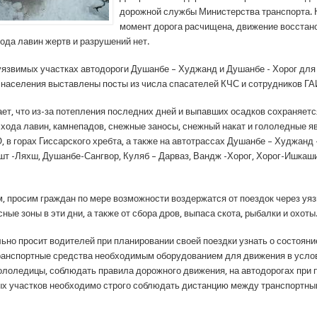
дорожной службы Министерства транспорта. 
момент дорога расчищена, движение восстан
ода лавин жертв и разрушений нет.
уязвимых участках автодороги Душанбе – Худжанд и Душанбе - Хорог для
 населения выставлены посты из числа спасателей КЧС и сотрудников ГА
ет, что из-за потепления последних дней и выпавших осадков сохраняетс
схода лавин, камнепадов, снежные заносы, снежный накат и гололедные я
 в горах Гиссарского хребта, а также на автотрассах Душанбе – Худжанд 
шт -Ляхш, Душанбе-Сангвор, Куляб – Дарваз, Вандж -Хорог, Хорог-Ишкаши
им, просим граждан по мере возможности воздержатся от поездок через уя
сные зоны в эти дни, а также от сбора дров, выпаса скота, рыбалки и охоты
ьно просит водителей при планировании своей поездки узнать о состояние
ранспортные средства необходимым оборудованием для движения в усло
гололедицы, соблюдать правила дорожного движения, на автодорогах при 
х участков необходимо строго соблюдать дистанцию между транспортн