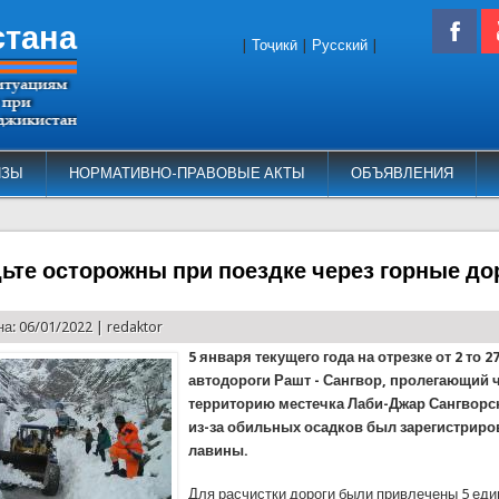
стана
|
Тоҷикӣ
|
Русский
|
ИЗЫ
НОРМАТИВНО-ПРАВОВЫЕ АКТЫ
ОБЪЯВЛЕНИЯ
дьте осторожны при поездке через горные до
а: 06/01/2022 |
redaktor
5 января текущего года на отрезке от 2 то 2
автодороги Рашт - Сангвор, пролегающий 
территорию местечка Лаби-Джар Сангворс
из-за обильных осадков был зарегистриро
лавины.
Для расчистки дороги были привлечены 5 еди