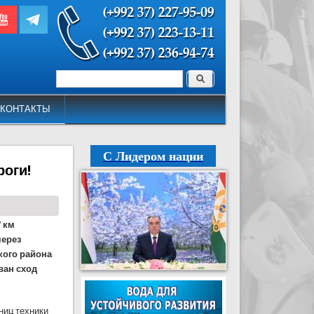
Поиск
Форма поиска
КОНТАКТЫ
С Лидером нации
роги!
7 км
через
кого района
ван сход
ниц техники