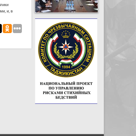
блики
и, и, в