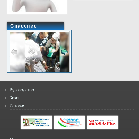
Спасение
Руководство
Закон
История