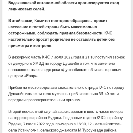
Бадахшанской автономной области прогнозируются сход
ледниковых селей.
В этой связи, Комитет повторно обращаясь, просит
население и гостей страны быть максимально
осторожными, соблюдать правила безопасности. КЧС
настоятельно просит родителей не оставлять детей без
присмотра и контроля.
В дежурную часть КЧС 7 июля 2022 года в 21:10 поступил звонок
от дежурного УМВД по городу Душанбе о том, что замечено
плавающее тело в воде реки «Душанбинка», вблизи с торговым
центром «Ёвар».
Прибыв на место водолазы спасательного отряда КЧС по городу
Душанбе извлекли тело мужчины приблизительно 35-40 лет и
передали правоохранительным органам.
Второй несчастный случай зафиксирован в шесть часов вечера
на территории района Рудаки. По данным отдела КЧС по району
Рудаки, 7 июля 2022 года, примерно в 18:30, 12 - летний житель
села Истиклол-1, сельского джамоата М.Турсунзаде района