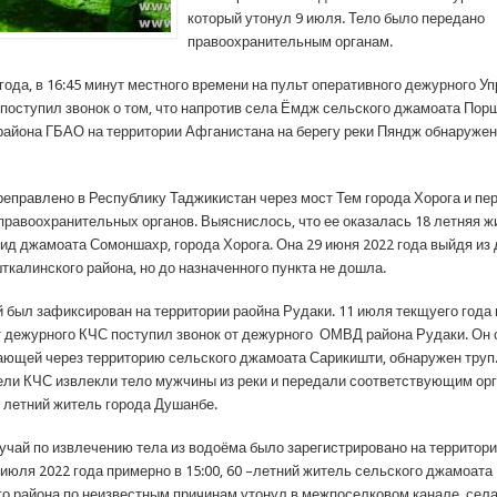
который утонул 9 июля. Тело было передано
правоохранительным органам.
года, в 16:45 минут местного времени на пульт оперативного дежурного У
поступил звонок о том, что напротив села Ёмдж сельского джамоата Пор
района ГБАО на территории Афганистана на берегу реки Пяндж обнаружен
реправлено в Республику Таджикистан через мост Тем города Хорога и пе
правоохранительных органов. Выяснислось, что ее оказалась 18 летняя 
ид джамоата Сомоншахр, города Хорога. Она 29 июня 2022 года выйдя из 
ткалинского района, но до назначенного пункта не дошла.
й был зафиксирован на территории раойна Рудаки. 11 июля текщуего года
ьт дежурного КЧС поступил звонок от дежурного ОМВД района Рудаки. Он 
кающей через территорию сельского джамоата Сарикишти, обнаружен труп
ели КЧС извлекли тело мужчины из реки и передали соответствующим ор
х летний житель города Душанбе.
учай по извлечению тела из водоёма было зарегистрировано на территори
 июля 2022 года примерно в 15:00, 60 –летний житель сельского джамоат
о района по неизвестным причинам утонул в межпоселковом канале села