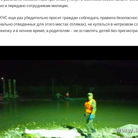
но и передано сотрудникам милиции.
, КЧС еще раз убедительно просит граждан соблюдать правила безопаснос
иально отведенных для этого местах (пляжах), не купаться в нетрезвом со
иночку и в ночное время, а родителям – не оставлять детей без присмотра