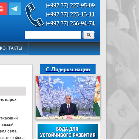
Поиск
Форма поиска
КОНТАКТЫ
С Лидером нации
 четырех
ротекающий
лонской
теля села
ского района,