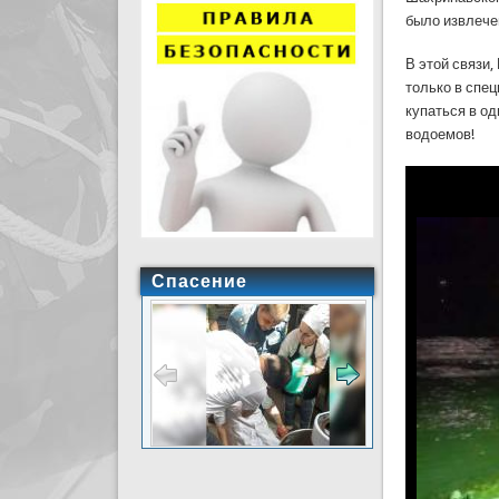
было извлече
В этой связи
только в спец
купаться в од
водоемов!
Спасение