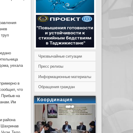
правления
шнев
 труп
редано
Чрезвычайные ситуации
жительница
дома, уехала
Пресс релизы
Информационные материалы
 примерно в
Обращения граждан
сообщил, что
. Прибыв на
Координация
ганам. Им
и района
а Шахринав
 Чузи. Тело