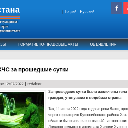
стана
|
Тоҷикӣ
|
Русский
|
ИЗЫ
НОРМАТИВНО-ПРАВОВЫЕ АКТЫ
ОБЪЯВЛЕНИЯ
КЧС за прошедшие сутки
а: 12/07/2022 |
redaktor
За прошедшие сутки были извлечены тела
граждан, утонувших в водоёмах страны.
Так, 11 июля 2022 года года из реки Вахш, п
через территорию Кушониёнского района Хат
области было извлечено тело 40 –летнего жи
Лолазор сельского джамоата Хилоли Хуросон