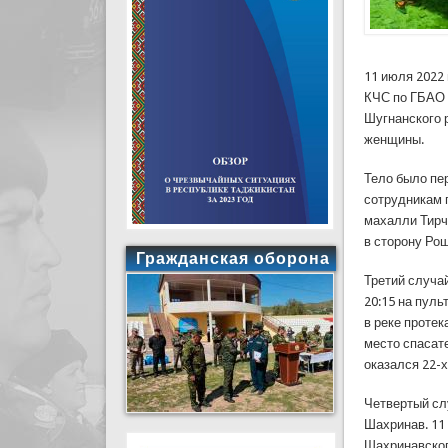
11 июля 2022 
КЧС по ГБАО 
Шугнанского 
женщины.
Тело было пе
сотрудникам 
махалли Тирч
в сторону Рош
Гражданская оборона
Третий случа
20:15 на пул
в реке проте
место спасат
оказался 22-
Четвертый сл
Шахринав. 11
Шахринавског