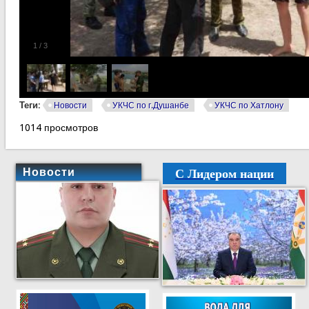
1
/
3
Теги:
Новости
УКЧС по г.Душанбе
УКЧС по Хатлону
1014 просмотров
С Лидером нации
Новости