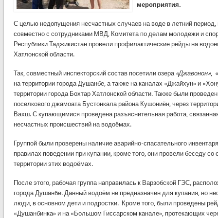
мероприятия.
С целью недопущения несчастных случаев на воде в летний период, 
совместно с сотрудниками МВД, Комитета по делам молодежи и спо
Республики Таджикистан провели профилактические рейды на водое
Хатлонской области.
Так, совместный инспекторский состав посетили озера
«
Джавонон
»
, 
на территории города Душанбе, а также на каналах «Джайхун» и «Хо
территории города Бохтар Хатлонской области. Также были проведен
поселкового джамоата Бустонкала района Кушониён, через территори
Вахш. С купающимися проведена разъяснительная работа, связанна
несчастных происшествий на водоёмах.
Группой были проверены наличие аварийно-спасательного инвентаря
правилах поведении при купании, кроме того, они провели беседу со
территории этих водоёмах.
После этого, рабочая группа направилась к Варзобской ГЭС, распол
города Душанбе. Данный водоём не предназначен для купания, но не
люди, в основном дети и подростки. Кроме того, были проведены рей
«Душанбинка» и на «Большом Гиссарском канале», протекающих чер