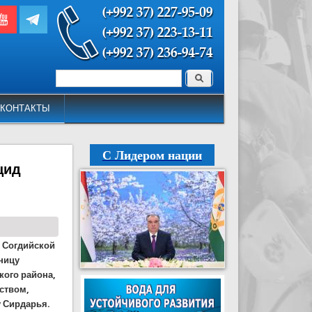
Поиск
Форма поиска
КОНТАКТЫ
С Лидером нации
цид
о Согдийской
ницу
кого района,
ством,
у Сирдарья.