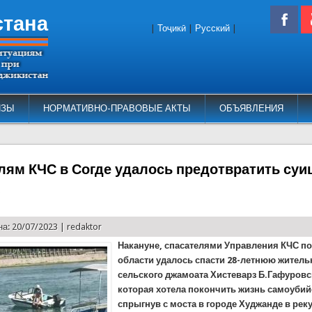
стана
|
Тоҷикӣ
|
Русский
|
ИЗЫ
НОРМАТИВНО-ПРАВОВЫЕ АКТЫ
ОБЪЯВЛЕНИЯ
лям КЧС в Согде удалось предотвратить суи
)
а: 20/07/2023 |
redaktor
Накануне, спасателями Управления КЧС п
области удалось спасти 28-летнюю житель
сельского джамоата Хистеварз Б.Гафуровс
которая хотела покончить жизнь самоубий
спрыгнув с моста в городе Худжанде в рек