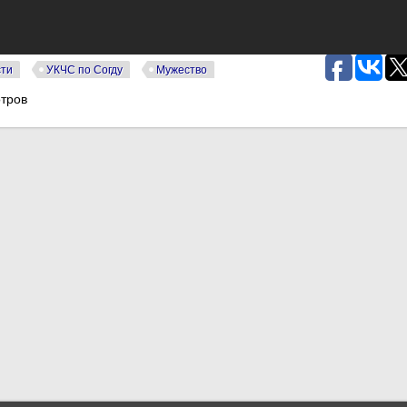
сти
УКЧС по Согду
Мужество
тров