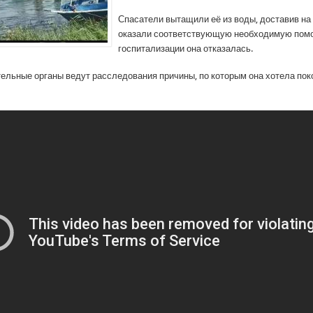
Спасатели вытащили её из воды, доставив на 
оказали соответствующую необходимую пом
госпитализации она отказалась.
ельные органы ведут расследования причины, по которым она хотела поко