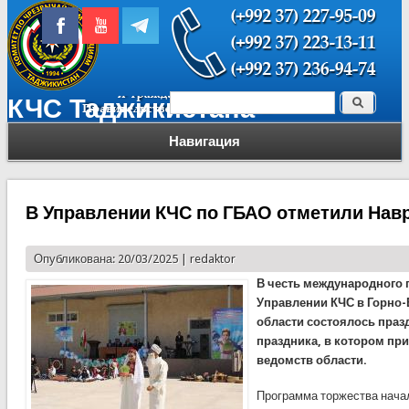
Поиск
КЧС Таджикистана
Форма поиска
Навигация
В Управлении КЧС по ГБАО отметили Нав
Опубликована: 20/03/2025 |
redaktor
В честь международного 
Управлении КЧС в Горно
области состоялось праз
праздника, в котором пр
ведомств области.
Программа торжества начал