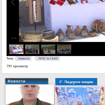
1
/
4
Теги:
Новости
УКЧС по ГБАО
791 просмотр
С Лидером нации
Новости