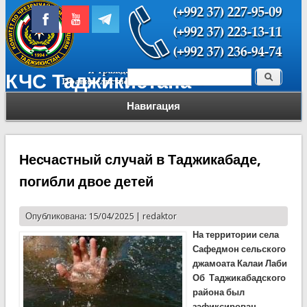
Поиск
КЧС Таджикистана
Форма поиска
Навигация
Несчастный случай в Таджикабаде,
погибли двое детей
Опубликована: 15/04/2025 |
redaktor
На территории села
Сафедмон сельского
джамоата Калаи Лаби
Об Таджикабадского
района был
зафиксирован