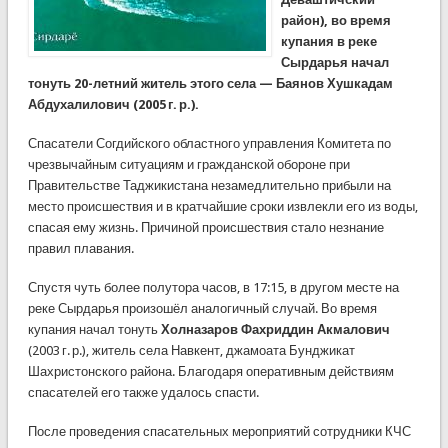
район), во время
купания в реке
Сырдарья начал
тонуть 20-летний житель этого села — Баянов Хушкадам
Абдухалилович (2005 г. р.).
Спасатели Согдийского областного управления Комитета по
чрезвычайным ситуациям и гражданской обороне при
Правительстве Таджикистана незамедлительно прибыли на
место происшествия и в кратчайшие сроки извлекли его из воды,
спасая ему жизнь. Причиной происшествия стало незнание
правил плавания.
Спустя чуть более полутора часов, в 17:15, в другом месте на
реке Сырдарья произошёл аналогичный случай. Во время
купания начал тонуть
Холназаров
Фахриддин
Акмалович
(2003 г. р.), житель села Навкент, джамоата Бунджикат
Шахристонского района. Благодаря оперативным действиям
спасателей его также удалось спасти.
После проведения спасательных мероприятий сотрудники КЧС