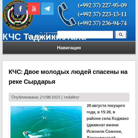
Поиск
КЧС Таджикистана
Форма поиска
Навигация
КЧС: Двое молодых людей спасены на
реке Сырдарья
Опубликована: 21/08/2025 |
redaktor
20 августа текущего
года, в 15:20, в
районе села Ходжахо
(джамоат имени
Исмоили Сомони,
Деваштичский