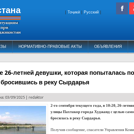
стана
|
Тоҷикӣ
|
Русский
|
ИЗЫ
НОРМАТИВНО-ПРАВОВЫЕ АКТЫ
ОБЪЯВЛЕНИЯ
е 26-летней девушки, которая попыталась п
, бросившись в реку Сырдарья
а: 03/09/2025 |
redaktor
2-го сентября текущего года, в 10:20, 26-летн
улицы Пахтакор города Худжанд с целью сам
бросилась в реку Сырдарья.
Получив сообщение, спасатели Управления Коми