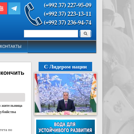
Поиск
Форма поиска
КОНТАКТЫ
С Лидером нации
окончить
яя жительница
оубийства
тета по