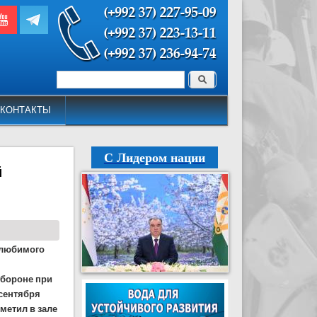
Поиск
Форма поиска
КОНТАКТЫ
С Лидером нации
й
 любимого
обороне при
 сентября
метил в зале