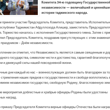
Комитета 34-ю годовщину Государственно
независимости — величайший и ценнейши
истории таджикского народа.
и приняли участие Председатель Комитета, представитель Исполнительн
еспублики Таджикистан Абдуллозода Алишер, заместитель Председателя
в. Торжество началось с исполнения Государственного гимна. Затем с пр
пил Председатель Комитета, поздравив присутствующих с этим знамен
 праздником – Днём независимости.
уплении он отметил, что Независимость является самым священным и до
одного государства, символом чести и достоинства, гарантией благополуч
ни и движущей силы нашей повседневной жизни.
ичные дни каждый из нас – военнослужащих должен быть благодарен за то,
 стремления наших предков к государственности и свободе воплотились 
 имеем независимое государство, свободную Родину, благословенную зе
е мероприятия доблестные и храбрые офицеры Родины были удостоены
ных наград.
по приказу Председателя Комитета верные офицеры Отечества были нагр