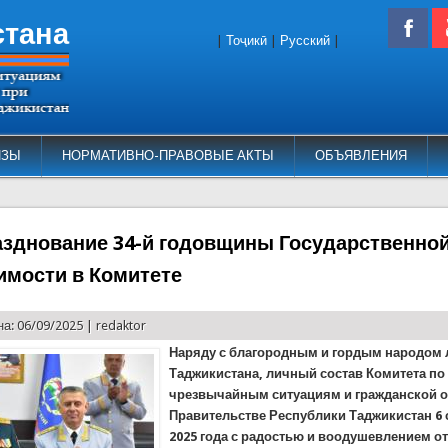
стана
|
Тоҷикӣ
|
Русский
|
ИЗЫ
НОРМАТИВНО-ПРАВОВЫЕ АКТЫ
ОБЪЯВЛЕНИЯ
азднование 34-й годовщины Государственно
имости в Комитете
а: 06/09/2025 |
redaktor
Наряду с благородным и гордым народом
Таджикистана, личный состав Комитета по
чрезвычайным ситуациям и гражданской 
Правительстве Республики Таджикистан 6
2025 года с радостью и воодушевлением от