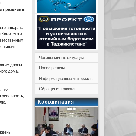
й
й праздник в
ого аппарата
 Комитета и
иветственным
ательным
Чрезвычайные ситуации
рогим даром,
Пресс релизы
ного дома,
Информационные материалы
Обращения граждан
 что
в реальность,
Координация
млю.
аждены