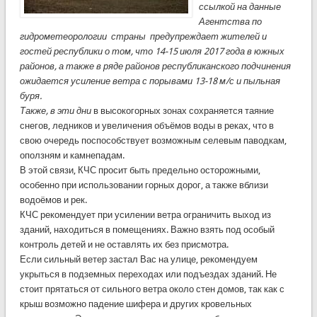
ссылкой на данные
Агентства по
гидрометеорологии страны предупреждает жителей и
гостей республики о том, что 14-15 июля 2017 года в южных
районов, а также в ряде районов республиканского подчинения
ожидается усиление ветра с порывами 13-18 м/с и
пыльная
буря
.
Также, в эти дни
в высокогорных зонах сохраняется таяние
снегов, ледников и увеличения объёмов воды в реках, что в
свою очередь поспособствует возможным селевым паводкам,
оползням и камнепадам.
В этой связи, КЧС просит быть предельно осторожными,
особенно при использовании горных дорог, а также вблизи
водоёмов и рек.
КЧС рекомендует при усилении ветра ограничить выход из
зданий, находиться в помещениях. Важно взять под особый
контроль детей и не оставлять их без присмотра.
Если сильный ветер застал Вас на улице, рекомендуем
укрыться в подземных переходах или подъездах зданий. Не
стоит прятаться от сильного ветра около стен домов, так как с
крыш возможно падение шифера и других кровельных