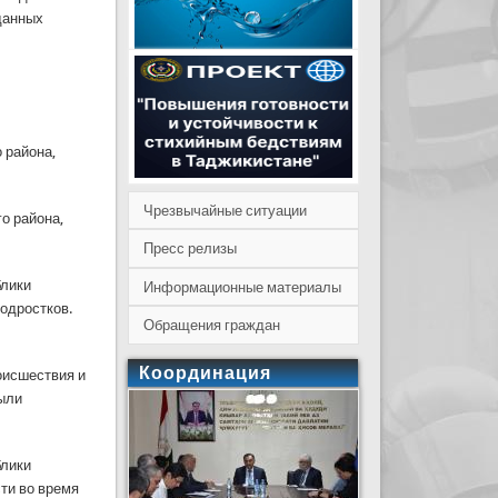
 данных
 района,
Чрезвычайные ситуации
о района,
Пресс релизы
блики
Информационные материалы
одростков.
Обращения граждан
Координация
оисшествия и
были
блики
ти во время