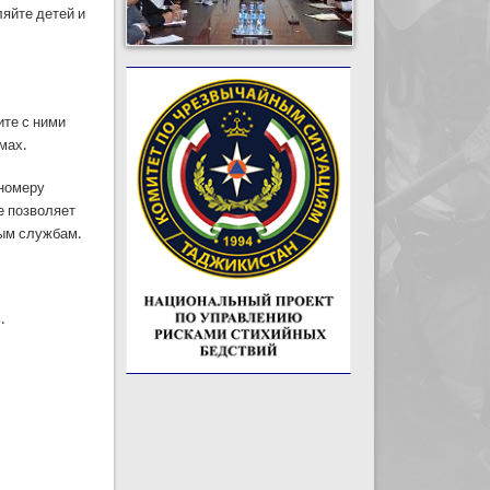
ляйте детей и
ите с ними
мах.
 номеру
ое позволяет
ым службам.
ь.