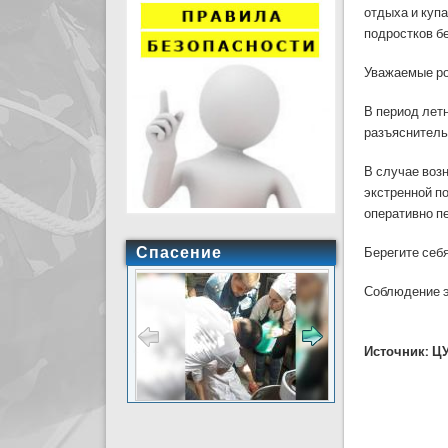
отдыха и купа
подростков б
Уважаемые ро
В период лет
разъяснительн
В случае воз
экстренной п
оперативно п
Спасение
Берегите себя
Соблюдение э
Источник: Ц