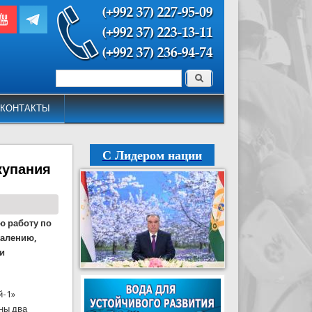
Поиск
Форма поиска
КОНТАКТЫ
С Лидером нации
купания
ю работу по
жалению,
 и
й-1»
ны два