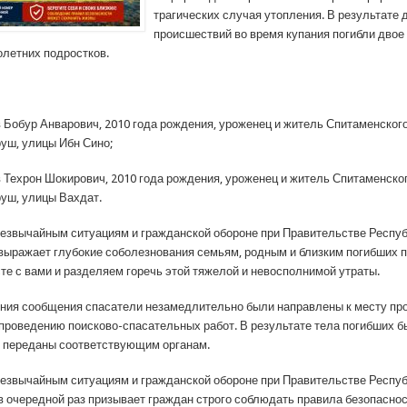
трагических случая утопления. В результате
происшествий во время купания погибли двое
летних подростков.
 Бобур Анварович, 2010 года рождения, уроженец и житель Спитаменского
уш, улицы Ибн Сино;
 Техрон Шокирович, 2010 года рождения, уроженец и житель Спитаменског
уш, улицы Вахдат.
резвычайным ситуациям и гражданской обороне при Правительстве Респу
выражает глубокие соболезнования семьям, родным и близким погибших п
те с вами и разделяем горечь этой тяжелой и невосполнимой утраты.
ния сообщения спасатели незамедлительно были направлены к месту пр
 проведению поисково-спасательных работ. В результате тела погибших 
 переданы соответствующим органам.
резвычайным ситуациям и гражданской обороне при Правительстве Респу
в очередной раз призывает граждан строго соблюдать правила безопаснос