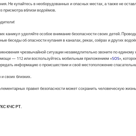
ния. Не купайтесь в необорудованных и опасных местах, а также не остав
ез присмотра вблизи водоёмов.
дители!
них каникул уделяйте особое внимание безопасности своих детей. Провод
ые беседы об опасности купания в каналах, реках, озёрах и других водоё
никновения чрезвычайной ситуации незамедлительно звоните по единому
омощи — 112 или воспользуйтесь мобильным приложением «
SOS
», котор
ередать информацию о происшествии и своё местоположение спасательн
 и своих близких.
лементарных правил безопасности может сохранить человеческую жизн
УКС КЧС РТ.