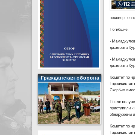
несовершенно
Погибшие:
• Мамадкулов
джамоата Кур
• Мамадкулов
джамоата Кур
Гражданская оборона
Комитет по ч
Таджикистан 
Скорбим вмес
После получе
приступили к
обнаружены и
Комитет по ч
Таджикистан 