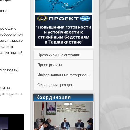
дане
гирующего
 обороне при
ала на место
ованием
ан из водной
Чрезвычайные ситуации
Пресс релизы
9 граждан,
Информационные материалы
Обращения граждан
вом не
дать правила
Координация