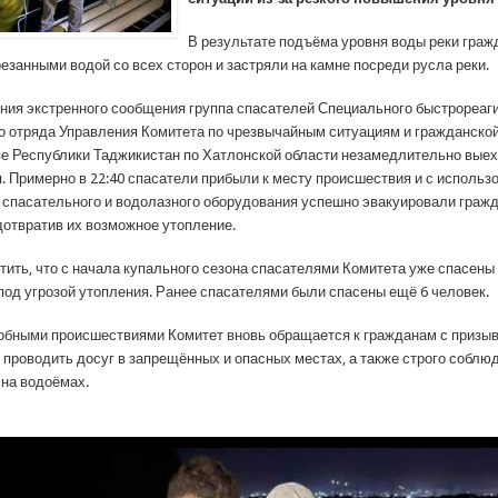
В результате подъёма уровня воды реки граж
езанными водой со всех сторон и застряли на камне посреди русла реки.
ния экстренного сообщения группа спасателей Специального быстрореа
о отряда Управления Комитета по чрезвычайным ситуациям и гражданской
е Республики Таджикистан по Хатлонской области незамедлительно выех
. Примерно в 22:40 спасатели прибыли к месту происшествия и с использ
 спасательного и водолазного оборудования успешно эвакуировали гражд
дотвратив их возможное утопление.
тить, что с начала купального сезона спасателями Комитета уже спасены 
под угрозой утопления. Ранее спасателями были спасены ещё 6 человек.
добными происшествиями Комитет вновь обращается к гражданам с призы
е проводить досуг в запрещённых и опасных местах, а также строго соблю
 на водоёмах.