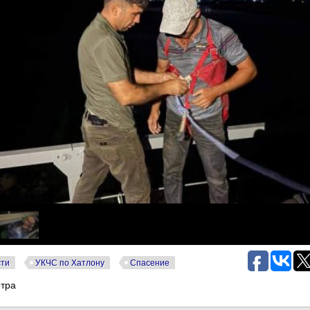
сти
УКЧС по Хатлону
Спасение
отра