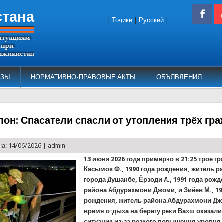
стана
|
Тоҷикӣ
|
Русский
|
ИЗЫ
НОРМАТИВНО-ПРАВОВЫЕ АКТЫ
ОБЪЯВЛЕНИЯ
лон: Спасатели спасли от утопления трёх гр
а: 14/06/2026 |
admin
13 июня 2026 года примерно в 21:25 трое г
Касымов Ф., 1990 года рождения, житель р
города Душанбе, Ёрзоди А., 1991 года рожд
района Абдурахмони Джоми, и Зиёев М., 19
рождения, житель района Абдурахмони Дж
время отдыха на берегу реки Вахш оказали
ситуации из-за резкого повышения уровня