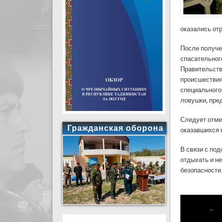
оказались отр
После получе
спасательног
Правительств
происшествия
специального
ловушки, пре
Следует отме
Гражданская оборона
оказавшихся 
В связи с по
отдыхать и н
безопасности