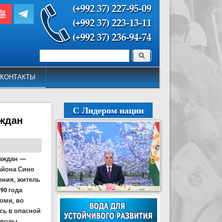
Поиск
Форма поиска
КОНТАКТЫ
С Лидером нации
аждан
раждан —
айона Сино
ения, житель
90 года
оми, во
сь в опасной
 воды.