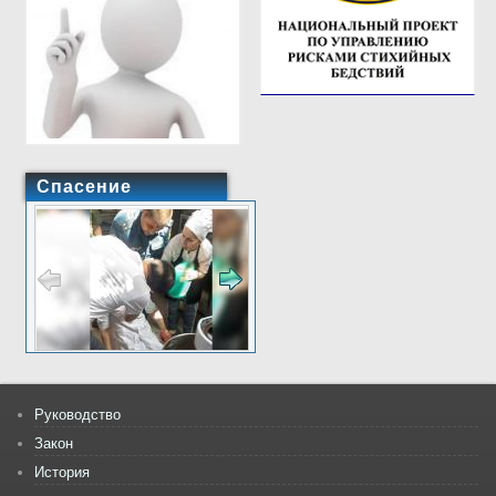
Спасение
Руководство
Закон
История