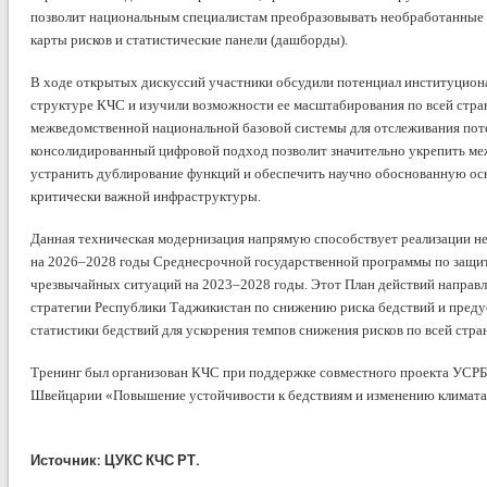
позволит национальным специалистам преобразовывать необработанные 
карты рисков и статистические панели (дашборды).
В ходе открытых дискуссий участники обсудили потенциал институциона
структуре КЧС и изучили возможности ее масштабирования по всей стран
межведомственной национальной базовой системы для отслеживания поте
консолидированный цифровой подход позволит значительно укрепить м
устранить дублирование функций и обеспечить научно обоснованную осн
критически важной инфраструктуры.
Данная техническая модернизация напрямую способствует реализации не
на 2026–2028 годы Среднесрочной государственной программы по защит
чрезвычайных ситуаций на 2023–2028 годы. Этот План действий направ
стратегии Республики Таджикистан по снижению риска бедствий и пред
статистики бедствий для ускорения темпов снижения рисков по всей стран
Тренинг был организован КЧС при поддержке совместного проекта УСРБ
Швейцарии «Повышение устойчивости к бедствиям и изменению климата
Источник: ЦУКС КЧС РТ.