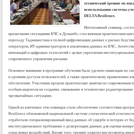
технический тренинг по вн
использованию системы учет
DELTA Resilience.
Интенсивный семинар, состо
кризисными ситуациями КЧС в Душанбе, стал важным практическим шаго
переходу Таджикистана к полной цифровизации данных о рисках бедстви
операторов, ИТ-администраторов и аналитиков данных из КЧС, Агентства
инноваций и цифровых технологий с целью укрепления институционально
современного управления рисками.
Основное внимание в программе обучения было уделено навигации по сис
и уровням доступа пользователей, а также практическому применению 
обеспечения. Участники прошли практические занятия по современным п
особым акцентом на создание, связывание и техническое редактирование
чрезвычайных ситуациях.
Одной из ключевых тем семинара стало обеспечение соответствия прог
Resilience обновляемой национальной системе статистической отчетнос
отработали специализированный ввод данных об ущербе и потерях от бе
институциональное требование о дезагрегации данных для оценки конкр
отраслевых воздействий. Кроме того, тренинг охватил инструменты анали