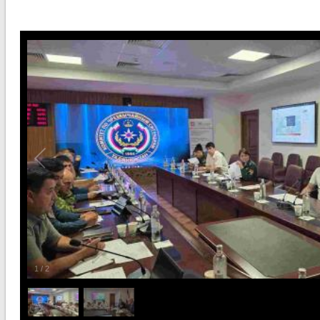
1
/
2