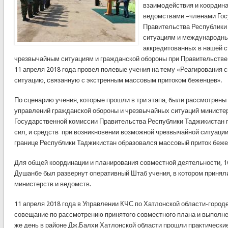
взаимодействия и координ
ведомствами –членами Гос
Правительства Республики
ситуациям и международны
аккредитованных в нашей с
чрезвычайным ситуациям и гражданской обороны при Правительстве
11 апреля 2018 года провел полевые учения на тему «Реагирования 
ситуацию, связанную с экстренным массовым притоком беженцев».
По сценарию учения, которые прошли в три этапа, были рассмотрены
управлений гражданской обороны и чрезвычайных ситуаций министе
Государственной комиссии Правительства Республики Таджикистан 
сил, и средств при возникновении возможной чрезвычайной ситуации,
границе Республики Таджикистан образовался массовый приток беже
Для общей координации и планирования совместной деятельности, 10
Душанбе был развернут оперативный Штаб учения, в котором принял
министерств и ведомств.
11 апреля 2018 года в Управлении КЧС по Хатлонской области-город
совещание по рассмотрению принятого совместного плана и выполне
же день в районе Дж.Балхи Хатлонской области прошли практически