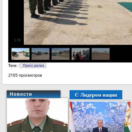
1
/
5
Теги:
Пресс релиз
2105 просмотров
С Лидером нации
Новости