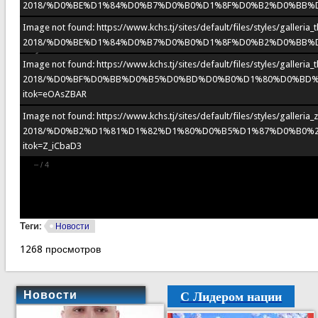
2018/%D0%BE%D1%84%D0%B7%D0%B0%D1%8F%D0%B2%D0%BB%D
Image not found: https://www.kchs.tj/sites/default/files/styles/galleri
2018/%D0%BE%D1%84%D0%B7%D0%B0%D1%8F%D0%B2%D0%BB%D
Image not found: https://www.kchs.tj/sites/default/files/styles/galleri
2018/%D0%BF%D0%BB%D0%B5%D0%BD%D0%B0%D1%80%D0%BD%
itok=eOAsZBAR
Image not found: https://www.kchs.tj/sites/default/files/styles/galler
2018/%D0%B2%D1%81%D1%82%D1%80%D0%B5%D1%87%D0%B0%
itok=Z_iCbaD3
–
/
4
Теги:
Новости
1268 просмотров
С Лидером нации
Новости