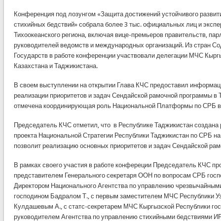
Конференция под лозунгом «Защита достижений устойчивого развит
стихийных бедствий» собрала более 3 тыс. официальных лиц и экспер
Тихоокеанского региона, включая вице-премьеров правительств, пар
руководителей ведомств и международных организаций. Из стран С
Государств в работе конференции участвовали делегации МЧС Кыргыз
Казахстана и Таджикистана.
В своем выступлении на открытии Глава КЧС предоставил информац
реализации приоритетов и задач Сендайской рамочной программы в 
отмечена координирующая роль Национальной Платформы по СРБ в
Председатель КЧС отметил, что в Республике Таджикистан создана р
проекта Национальной Стратегии Республики Таджикистан по СРБ на 
позволит реализацию основных приоритетов и задач Сендайской ра
В рамках своего участия в работе конфереции Председатель КЧС пр
представителем Генерального секретаря ООН по вопросам СРБ госп
Директором Национального Агентства по управлению чрезвычайным
господином Бадралом Т., с первым заместителем МЧС Республики У
Кулдашевым А., с статс-секретарем МЧС Кыргызской Республики го
руководителем Агентства по управлению стихийными бедствиями И