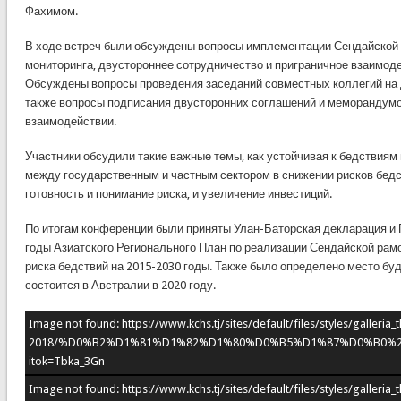
Фахимом.
В ходе встреч были обсуждены вопросы имплементации Сендайской 
мониторинга, двустороннее сотрудничество и приграничное взаимоде
Обсуждены вопросы проведения заседаний совместных коллегий на д
также вопросы подписания двусторонних соглашений и меморандумо
взаимодействии.
Участники обсудили такие важные темы, как устойчивая к бедствиям
между государственным и частным сектором в снижении рисков бедст
готовность и понимание риска, и увеличение инвестиций.
По итогам конференции были приняты Улан-Баторская декларация и 
годы Азиатского Регионального План по реализации Сендайской ра
риска бедствий на 2015-2030 годы. Также было определено место бу
состоится в Австралии в 2020 году.
Image not found: https://www.kchs.tj/sites/default/files/styles/galleri
2018/%D0%B2%D1%81%D1%82%D1%80%D0%B5%D1%87%D0%B0%
itok=Tbka_3Gn
Image not found: https://www.kchs.tj/sites/default/files/styles/galleri