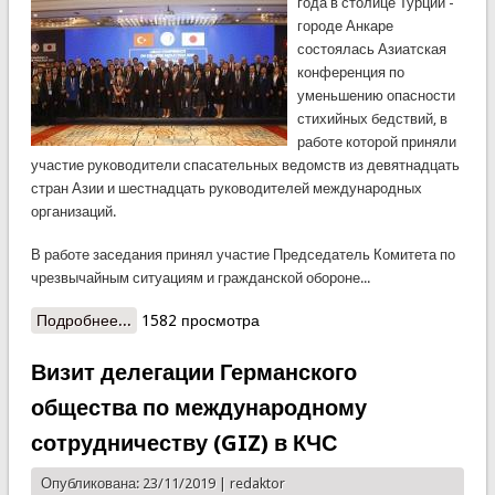
года в столице Турции -
городе Анкаре
состоялась Азиатская
конференция по
уменьшению опасности
стихийных бедствий, в
работе которой приняли
участие руководители спасательных ведомств из девятнадцать
стран Азии и шестнадцать руководителей международных
организаций.
В работе заседания принял участие Председатель Комитета по
чрезвычайным ситуациям и гражданской обороне...
Подробнее...
о Итоги участия Главы КЧС в работе Азиатской
1582 просмотра
конференции по уменьшению опасности
стихийных бедствий
Визит делегации Германского
общества по международному
сотрудничеству (GIZ) в КЧС
Опубликована: 23/11/2019 |
redaktor