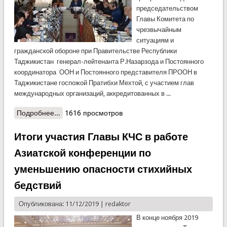
председательством
Главы Комитета по
чрезвычайным
ситуациям и
гражданской обороне при Правительстве Республики
Таджикистан генерал-лейтенанта Р.Назарзода и Постоянного
координатора ООН и Постоянного представителя ПРООН в
Таджикистане госпожой Пратибхи Мехтой, с участием глав
международных организаций, аккредитованных в ...
Подробнее...
о В КЧС состоялось заседание группы РЕАКТ
1616 просмотров
Итоги участия Главы КЧС в работе
Азиатской конференции по
уменьшению опасности стихийных
бедствий
Опубликована: 11/12/2019 |
redaktor
В конце ноября 2019