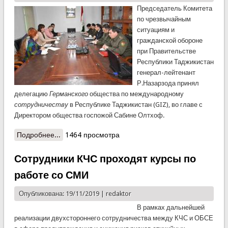
Председатель Комитета
по чрезвычайным
ситуациям и
гражданской обороне
при Правительстве
Республики Таджикистан
генерал-лейтенант
Р.Назарзода принял
делегацию
Германского
общества по международному
сотрудничеству
в Республике Таджикистан (GIZ), во главе с
Директором общества госпожой Сабине Олтхоф.
Подробнее...
о Визит делегации Германского общества по
1464 просмотра
международному сотрудничеству (GIZ) в КЧС
Сотрудники КЧС проходят курсы по
работе со СМИ
Опубликована: 19/11/2019 |
redaktor
В рамках дальнейшей
реализации двухстороннего сотрудничества между КЧС и ОБСЕ