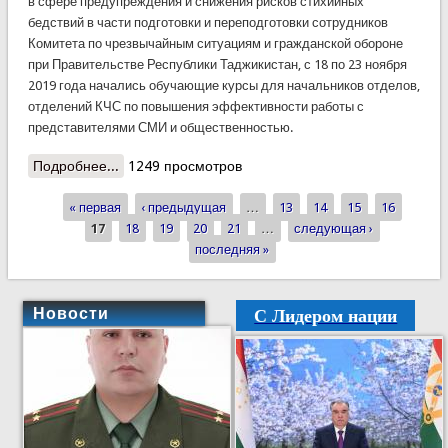
в сфере предупреждения и снижения рисков стихийных
бедствий в части подготовки и переподготовки сотрудников
Комитета по чрезвычайным ситуациям и гражданской обороне
при Правительстве Республики Таджикистан, с 18 по 23 ноября
2019 года начались обучающие курсы для начальников отделов,
отделений КЧС по повышения эффективности работы с
представителями СМИ и общественностью.
Подробнее...
о Сотрудники КЧС проходят курсы по работе со
1249 просмотров
СМИ
« первая
‹ предыдущая
…
13
14
15
16
Страницы
17
18
19
20
21
…
следующая ›
последняя »
С Лидером нации
Новости