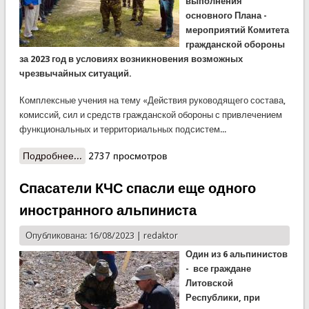
выполнения
основного Плана -
мероприятий Комитета
гражданской обороны
за 2023 год в условиях возникновения возможных
чрезвычайных ситуаций.
Комплексные учения на тему «Действия руководящего состава,
комиссий, сил и средств гражданской обороны с привлечением
функциональных и территориальных подсистем...
Подробнее...
о Комплексные учения по гражданской обороне в
2737 просмотров
Шахристане
Спасатели КЧС спасли еще одного
иностранного альпиниста
Опубликована: 16/08/2023 |
redaktor
Один из 6 альпинистов
- все граждане
Литовской
Республики, при