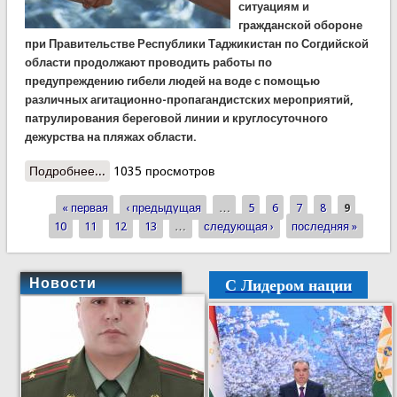
ситуациям и
гражданской обороне
при Правительстве Республики Таджикистан по Согдийской
области продолжают проводить работы по
предупреждению гибели людей на воде с помощью
различных агитационно-пропагандистских мероприятий,
патрулирования береговой линии и круглосуточного
дежурства на пляжах области.
Подробнее...
о Спасатели КЧС спасли еще одного на
1035 просмотров
«Таджикском море»
« первая
‹ предыдущая
…
5
6
7
8
9
Страницы
10
11
12
13
…
следующая ›
последняя »
С Лидером нации
Новости