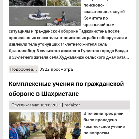
поисково-
спасательных служб
Комитета по
чрезвычайным
ситуациям и гражданской обороне Таджикистана после
проведенных спасательно-поисковых работ обнаружили и
извлекли тела утонувших 11-летнего жителя села
Джангалобод-3 сельского джамоата Гулистон города Вахдат
и 53-летнего жителя села Худжапандж сельского джамоата...
Подробнее...
о Результаты суточного дежурства спасателей
3922 просмотра
Комплексные учения по гражданской
обороне в Шахристане
Опубликована: 18/08/2023 |
redaktor
В течении трех дней
было проведено
комплексное учение
по вопросам