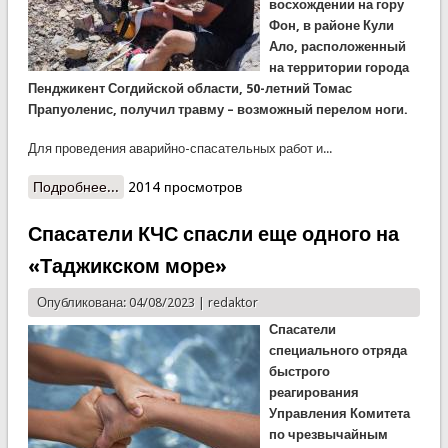
восхождении на гору
Фон, в районе Кули
Ало, расположенный
на территории города
Пенджикент Согдийской области, 50-летний Томас
Прапуоленис, получил травму – возможный перелом ноги.
Для проведения аварийно-спасательных работ и...
Подробнее...
о Спасатели КЧС спасли еще одного
2014 просмотров
иностранного альпиниста
Спасатели КЧС спасли еще одного на
«Таджикском море»
Опубликована: 04/08/2023 |
redaktor
Спасатели
специального отряда
быстрого
реагирования
Управления Комитета
по чрезвычайным