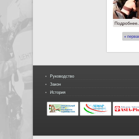
Подробнее.
« перва
Стран
Руководство
Закон
История