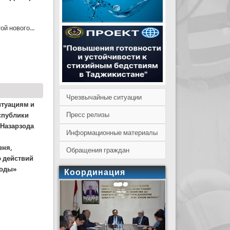
й нового...
Чрезвычайные ситуации
итуациям и
Пресс релизы
спублики
 Назарзода
Информационные материалы
вня,
Обращения граждан
 действий
годы»
Координация