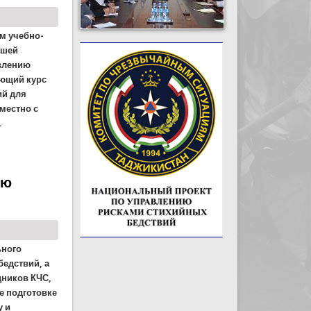
ом учебно-
йшей
авлению
ающий курс
ий для
местно с
.
ию
ьного
бедствий, а
дников КЧС,
е подготовке
у и