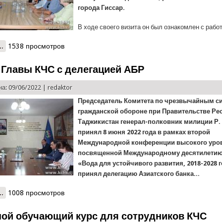
города Гиссар.
В ходе своего визита он был ознакомлен с работо
..
о Визит Вице-президента АБР в КЧС (ВИДЕО)
1538 просмотров
 Главы КЧС с делегацией АБР
а: 09/06/2022 |
redaktor
Председатель Комитета по чрезвычайным с
гражданской обороне при Правительстве Ре
Таджикистан генерал-полковник милиции Р.
принял 8 июня 2022 года в рамках второй
Международной конференции высокого уро
посвященной Международному десятилетию
«Вода для устойчивого развития, 2018-2028 
принял делегацию Азиатского банка...
..
о Встреча Главы КЧС с делегацией АБР
1008 просмотров
ой обучающий курс для сотрудников КЧС