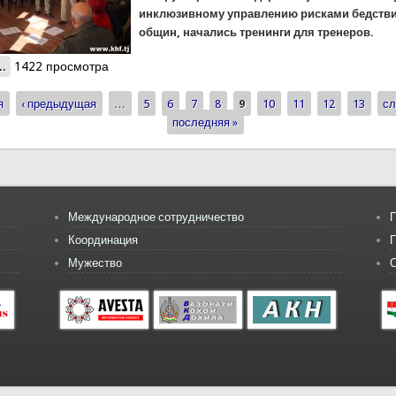
инклюзивному управлению рисками бедстви
общин, начались тренинги для тренеров.
..
о В КЧС начались тренинги для тренеров по управлению рисками
1422 просмотра
я
‹ предыдущая
…
5
6
7
8
9
10
11
12
13
сл
ицы
последняя »
Международное сотрудничество
П
Координация
Мужество