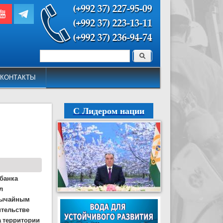
Поиск
Форма поиска
КОНТАКТЫ
С Лидером нации
 банка
л
звычайным
ительстве
а территории