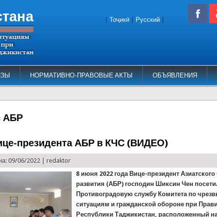
стана
|
Тоҷикӣ
|
Русский
|
ИЗЫ
НОРМАТИВНО-ПРАВОВЫЕ АКТЫ
ОБЪЯВЛЕНИЯ
с АБР
ице-президента АБР в КЧС (ВИДЕО)
а: 09/06/2022 |
redaktor
8 июня 2022 года Вице-президент Азиатского
развития (АБР) господин Шиксин Чен посети
Противоградовую службу Комитета по чре
ситуациям и гражданской обороне при Прав
Республики Таджикистан, расположенный н