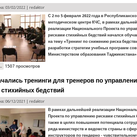
а: 03/02/2022 |
redaktor
С 2 по 5 февраля 2022 года в Республиканск
методическом центре КЧС, в рамках дальне
реализации Национального Проекта по упр
рисками стихийных бедствий начался обуч
на тему «Тренинг по снижению риска бедств
разработки стратегии учебных программ сов
Министерством образования Таджикистана»
..
о Очередной обучающий курс для сотрудников КЧС
1507 просмотров
ачались тренинги для тренеров по управлен
 стихийных бедствий
а: 06/12/2021 |
redaktor
В рамках дальнейшей реализации Национал
Проекта по управлению рисками стихийных 
также в целях повышения потенциала сотру
ряда министерств и ведомств страны в сфер
инструкторов по гендерно - чувствительном