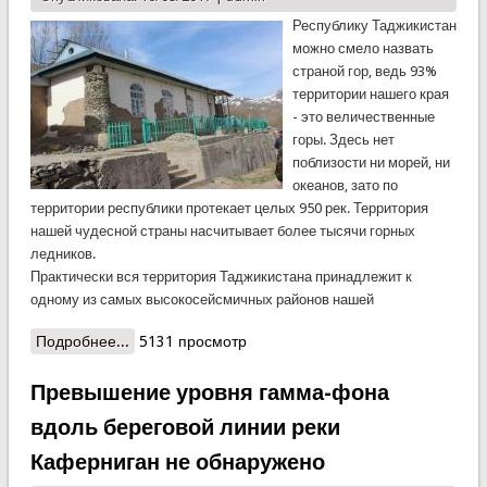
Республику Таджикистан
можно смело назвать
страной гор, ведь 93%
территории нашего края
- это величественные
горы. Здесь нет
поблизости ни морей, ни
океанов, зато по
территории республики протекает целых 950 рек. Территория
нашей чудесной страны насчитывает более тысячи горных
ледников.
Практически вся территория Таджикистана принадлежит к
одному из самых высокосейсмичных районов нашей
Подробнее...
о Землетрясения и ее причины в Таджикистане.
5131 просмотр
Можно ли предсказать это природное являние?
Превышение уровня гамма-фона
вдоль береговой линии реки
Каферниган не обнаружено