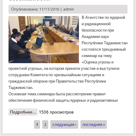
Опубликована: 11/11/2016 |
admin
В Агентстве по ядерной
и радиационной
безопасности при
Академии наук
Республики Таджикистан
состоялся трехдневный
семинар на тему
«Оценка угрозы и
проектной угрозы», на котором приняли участие и выступили
сотрудники Комитета по чрезвычайным ситуациям и
гражданской обороне при Правительстве Республики
Таджикистан.
Основная тема семинара была рассмотрение правил
обеспечения физической защиты ядерных и радиоактивных
Подробнее...
о Сотрудники КЧС приняли участие на семинаре
1536 просмотров
по радиационной безопасности
1
2
следующая ›
последняя »
Страницы