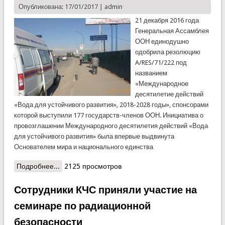
Опубликована: 17/01/2017 |
admin
21 декабря 2016 года
Генеральная Ассамблея
ООН единодушно
одобрила резолюцию
A/RES/71/222 под
названием
«Международное
десятилетие действий
«Вода для устойчивого развития», 2018-2028 годы», спонсорами
которой выступили 177 государств-членов ООН. Инициатива о
провозглашении Международного десятилетия действий «Вода
для устойчивого развития» была впервые выдвинута
Основателем мира и национального единства
Подробнее...
о Превышение уровня гамма-фона вдоль
2125 просмотров
береговой линии реки Каферниган не
обнаружено
Сотрудники КЧС приняли участие на
семинаре по радиационной
безопасности