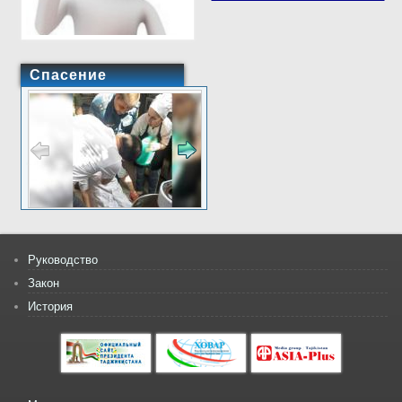
Спасение
Руководство
Закон
История