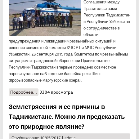
Соглашения между
Правительствами
Республики Таджикистан
и Республики Узбекистан
о сотрудничестве в
области
предупреждения и ликвидации чрезвычайных ситуаций и
решения совместной коллегии КЧС РТ и МЧС Республики
Узбекистан, 28 сентября 2019 года Комитетом по чрезвычайным
ситуациям и гражданской обороне при Правительстве
Республики Таджикистан впервые проведено совместное
аэровизуальное наблюдение бассейна реки Шинг
(прорывоопасные маргузорские озера).
Подробнее...
о Проведено первое, совместное
3304 просмотра
аэровизуальное наблюдение бассейна реки
Шинг
Землетрясения и ее причины в
Таджикистане. Можно ли предсказать
это природное являние?
Опубликована: 10/05/2017 |
admin