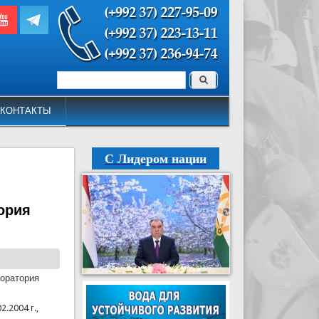
Поиск
Форма поиска
КОНТАКТЫ
С Лидером нации
ория
боратория
.2004 г.,