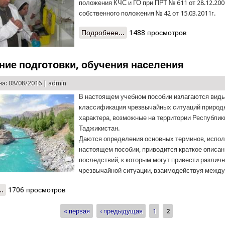
положения КЧС и ГО при ПРТ № 611 от 28.12.200
собственного положения № 42 от 15.03.2011г.
Подробнее...
о Республиканская химико ра
1488 просмотров
ние подготовки, обучения населения
а: 08/08/2016 |
admin
В настоящем учебном пособии излагаются виды
классификация чрезвычайных ситуаций природ
характера, возможные на территории Республик
Таджикистан.
Даются определения основных терминов, испо
настоящем пособии, приводится краткое описа
последствий, к которым могут привести различ
чрезвычайной ситуации, взаимодействуя между
..
о Управление подготовки, обучения населения
1706 просмотров
« первая
‹ предыдущая
1
2
ицы