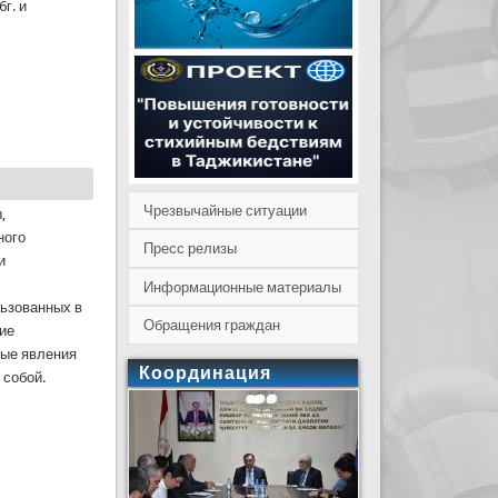
6г. и
диометрическая лаборатория КЧС и ГО при ПРТ
Чрезвычайные ситуации
,
ного
Пресс релизы
и
Информационные материалы
льзованных в
Обращения граждан
ние
ные явления
Координация
 собой.