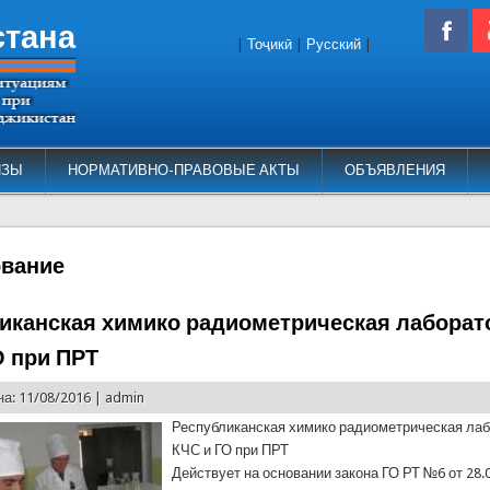
стана
|
Тоҷикӣ
|
Русский
|
ИЗЫ
НОРМАТИВНО-ПРАВОВЫЕ АКТЫ
ОБЪЯВЛЕНИЯ
вание
иканская химико радиометрическая лаборат
О при ПРТ
а: 11/08/2016 |
admin
Республиканская химико радиометрическая ла
КЧС и ГО при ПРТ
Действует на основании закона ГО РТ №6 от 28.02