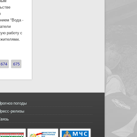
йным
льстве
и
нием "Вода -
сатели
ую работу с
 жителями.
ятия - «Вода - безопасная территория"
674
675
рогноз погоды
Пресс-релизы
Связь