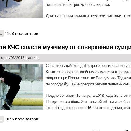
альпинистов и трое членов экипажа.
Для выяснения причин и всех обстоятельств п
..
о Экстренное сообщение КЧС
1168 просмотров
ли КЧС спасли мужчину от совершения суиц
а: 11/08/2018 |
admin
Спасательный отряд быстрого реагирования уп
Комитета по чрезвычайным ситуациям и гражда
обороне при Правительстве Республики Таджик
по городу Душанбе предотвратили попытку суиц
Поздно вечером, 10 августа 2018 года, 30 –летн
Пянджского района Хатлонской области взобра
крышу недостроенного 16-эатжного здания, ра
..
о Спасатели КЧС спасли мужчину от совершения суицида
1056 просмотров