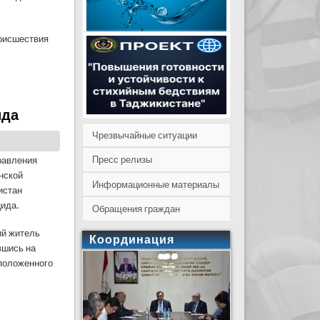
роисшествия
ида
Чрезвычайные ситуации
Пресс релизы
равления
нской
Информационные материалы
истан
ида.
Обращения граждан
ий житель
Координация
вшись на
сположенного