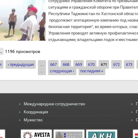
сотрудники Управления Комитета по чрезвыча
ситуациям и гражданской обороне при Правите
Республики Таджикистан по Хатлонской област
продолжают агитационную кампанию под назва
безопасная территория", во время которых, спа
Управления проводят активную профилактическ
отдыхающими, владельцами лодок и местными
..
о В Хатлонской области продолжаются профилактические меропри
1196 просмотров
я
‹ предыдущая
…
667
668
669
670
671
672
673
ицы
…
следующая ›
последняя »
Международное сотрудничество
П
Координация
Мужество