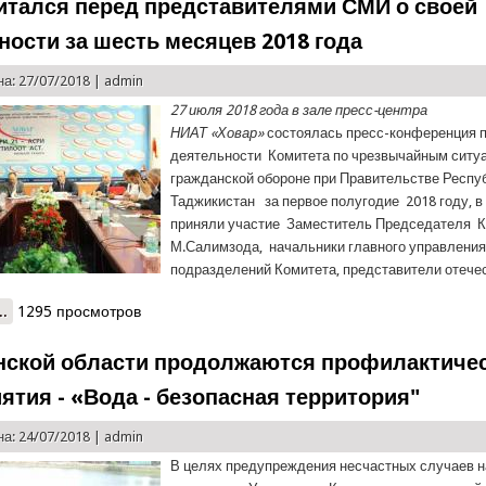
итался перед представителями СМИ о своей
ности за шесть месяцев 2018 года
а: 27/07/2018 |
admin
27 июля 2018 года в зале пресс-центра
НИАТ «Ховар»
состоялась пресс-конференция п
деятельности Комитета по чрезвычайным ситу
гражданской обороне при Правительстве Респу
Таджикистан за первое полугодие 2018 году, в
приняли участие Заместитель Председателя 
М.Салимзода, начальники главного управления
подразделений Комитета, представители отече
..
о КЧС отчитался перед представителями СМИ о своей деятельнос
1295 просмотров
нской области продолжаются профилактиче
ятия - «Вода - безопасная территория"
а: 24/07/2018 |
admin
В целях предупреждения несчастных случаев н