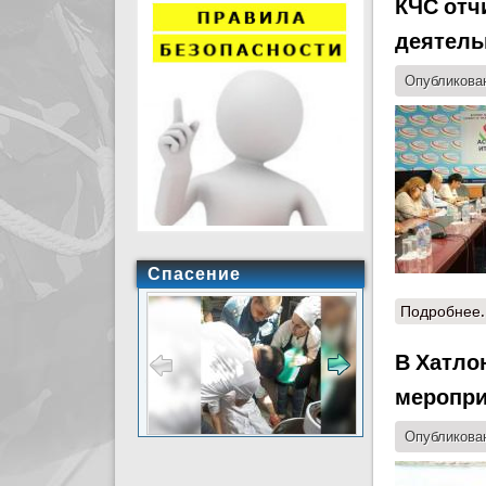
КЧС отч
деятель
Опубликован
Спасение
Подробнее.
В Хатло
меропри
Опубликован