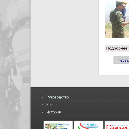
Подробнее.
« перва
Стран
Руководство
Закон
История