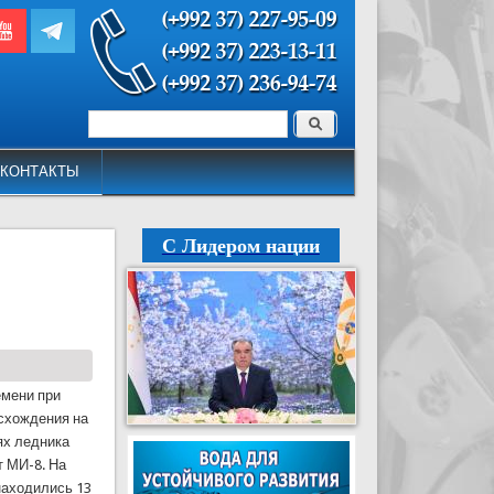
Поиск
Форма поиска
КОНТАКТЫ
С Лидером нации
емени при
схождения на
ях ледника
 МИ-8. На
находились 13