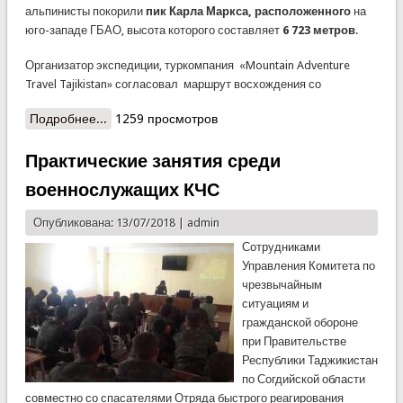
альпинисты покорили
пик Карла Маркса, расположенного
на
юго-западе ГБАО, высота которого составляет
6 723 метров
.
Организатор экспедиции, туркомпания «Mountain Adventure
Travel Tajikistan» согласовал маршрут восхождения со
Подробнее...
о Спасатель КЧС покорил пик Карла Маркса
1259 просмотров
Практические занятия среди
военнослужащих КЧС
Опубликована: 13/07/2018 |
admin
Сотрудниками
Управления Комитета по
чрезвычайным
ситуациям и
гражданской обороне
при Правительстве
Республики Таджикистан
по Согдийской области
совместно со спасателями Отряда быстрого реагирования