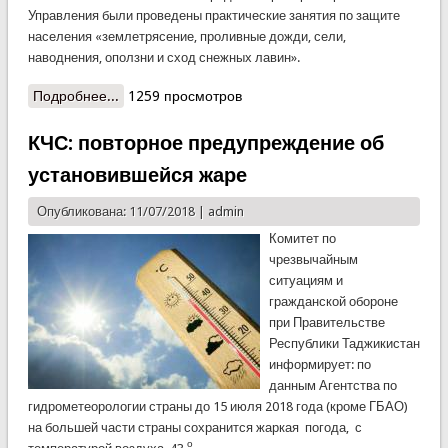
Управления были проведены практические занятия по защите
населения «землетрясение, проливные дожди, сели,
наводнения, оползни и сход снежных лавин».
Подробнее...
о Практические занятия среди военнослужащих
1259 просмотров
КЧС
КЧС: повторное предупреждение об
установившейся жаре
Опубликована: 11/07/2018 |
admin
Комитет по
чрезвычайным
ситуациям и
гражданской обороне
при Правительстве
Республики Таджикистан
информирует: по
данным Агентства по
гидрометеорологии страны до 15 июля 2018 года (кроме ГБАО)
на большей части страны сохранится жаркая погода, с
о