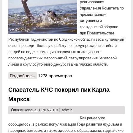
реагирования
Управления Комитета по
чрезвычайным
ситуациям и
гражданской обороне
при Правительстве
Республики Таджикистан по Согдийской области весь купальный
сезон проводит большую работу по предупреждению гибели
людей на воде с помощью различных агитационно-
пропагандинстских мероприятий, патрулирования береговой
линии и круглосуточного дежурства на пляжах области.
Подробнее...
о Спасатели КЧС спасли четырех жителей
1278 просмотров
Б.Гафуровского района Согдийской области
Спасатель КЧС покорил пик Карла
Маркса
Опубликована: 13/07/2018 |
admin
Как ранее уже
сообщалось, в рамках популяризации Года развития
туризма
и
народных ремесел, а также здорового образа жизни, таджикские