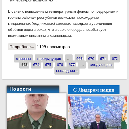
температурой воздуха 43
.
В связи с повышенным температурным фоном по предгорным и
горным районам республики возможно прохождение
гляциальных (ледниковых) селевых паводков и увеличения
объёмов воды в реках, что в свою очередь способствует
возможным оползням и камнепадам.
Подробнее...
о КЧС: повторное предупреждение об
1199 просмотров
установившейся жаре
« первая
‹ предыдущая
…
669
670
671
672
Страницы
673
674
675
676
677
…
следующая ›
последняя »
С Лидером нации
Новости