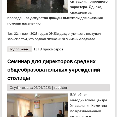
ситуации, природного
характера. Однако,
спасатели за
проведенное дежурство дважды выезжали для оказания
помощи населению.
Так, 22 января 2023 года в 09:23в дежурную часть поступил
звонок о том, что подвал гимназии № 9 имени Асадулло...
Подробнее...
о Сводка КЧС за сутки
1318 просмотров
Семинар для директоров средних
общеобразовательных учреждений
столицы
Опубликована: 05/01/2023 |
redaktor
В Учебно-
методическом центре
Управления Комитета
по чрезвычайным
ситуациям и