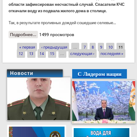
области зафиксирован несчастный случай. Спасатели КЧС
откачали воду из подвала жилого дома в столице.
Так, в результате проливных дождей сошедшие селевые...
Подробнее...
о Дежурная часть КЧС сообщает…
1499 просмотров
« первая
‹ предыдущая
…
7
8
9
10
11
Страницы
12
13
14
15
…
следующая ›
последняя »
С Лидером нации
Новости