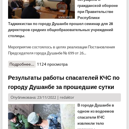
гражданской обороне
при Правительстве
Республики
Таджикистан по городу Душанбе прошел семинар для 28
директоров средних общеобразовательных учреждений
столицы.
Мероприятие состоялось в целях реализации Постановления
Председателя города Душанбе № 699 от 26...
Подробнее...
о Семинар для директоров средних
1124 просмотра
общеобразовательных учреждений столицы
Результаты работы спасателей КЧС по
городу Душанбе за прошедшие сутки
Опубликована: 23/11/2022 |
redaktor
В городе Душанбе в
одном из водоемов
спасатели КЧС
извлекли тело