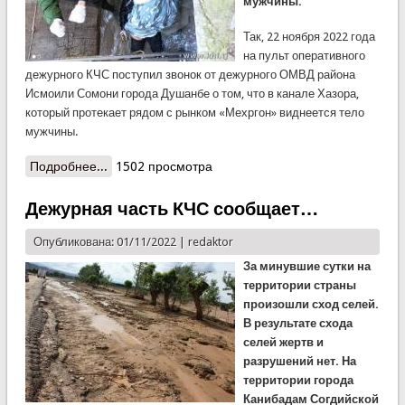
мужчины.
Так, 22 ноября 2022 года
на пульт оперативного
дежурного КЧС поступил звонок от дежурного ОМВД района
Исмоили Сомони города Душанбе о том, что в канале Хазора,
который протекает рядом с рынком «Мехргон» виднеется тело
мужчины.
Подробнее...
о Результаты работы спасателей КЧС по городу
1502 просмотра
Душанбе за прошедшие сутки
Дежурная часть КЧС сообщает…
Опубликована: 01/11/2022 |
redaktor
За минувшие сутки на
территории страны
произошли сход селей.
В результате схода
селей жертв и
разрушений нет. На
территории города
Канибадам Согдийской