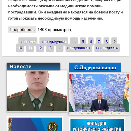
необходимости оказывают медицинскую помощь
пострадавшим. Они ежедневно находятся на боевом посту и
готовы оказать необходимую помощь населению.
Подробнее...
о Дежурная часть КЧС сообщает
1408 просмотров
« первая
‹ предыдущая
…
5
6
7
8
9
Страницы
10
11
12
13
…
следующая ›
последняя »
С Лидером нации
Новости