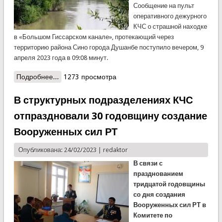
Сообщение на пульт
оперативного дежурного
КЧС о страшной находке
в «Большом Гиссарском канале», протекающий через
территорию района Сино города Душанбе поступило вечером, 9
апреля 2023 года в 09:08 минут.
Подробнее...
о Дежурная часть КЧС сообщает…
1273 просмотра
В структурных подразделениях КЧС
отпраздновали 30 годовщину создание
Вооруженных сил РТ
Опубликована: 24/02/2023 |
redaktor
В связи с
празднованием
тридцатой годовщины
со дня создания
Вооруженных сил РТ в
Комитете по