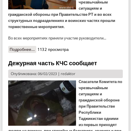
чрезвычайным
ситуациям и
гражданской обороны при Правительстве РТ и во всех
структурных подразделениях и воинских частях прошли
торжественные мероприятия.
Во всех мероприятиях приняли участие руководители...
Подробнее...
о В структурных подразделениях КЧС
1132 просмотра
отпраздновали 30 годовщину создание
Вооруженных сил РТ
Дежурная часть КЧС сообщает
Опубликована: 06/02/2023 |
redaktor
Спасатели Комитета по
чрезвычайным
ситуациям и
гражданской обороне
при Правительстве
Республики
Таджикистан одними
из первых приходят
людям на помощь при стихийных бедствиях, авариях и при