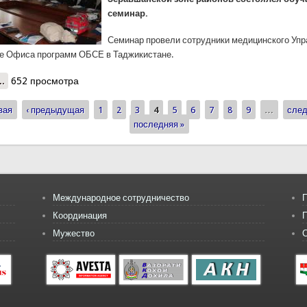
семинар.
Семинар провели сотрудники медицинского Уп
е Офиса программ ОБСЕ в Таджикистане.
..
о В Согде прошел обучающий краткосрочный курс
652 просмотра
вая
‹ предыдущая
1
2
3
4
5
6
7
8
9
…
след
ицы
последняя »
Международное сотрудничество
П
Координация
Мужество