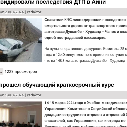
квидировали последствия ДТП в Айни
а: 29/03/2024 |
redaktor
Спасатели КЧС ликвидировали последствия
смертельного дорожно-транспортного прои
автотрассе Душанбе – Худжанд – Чанок и ок
одной пострадавшей пассажирке.
На пульт оперативного дежурного Комитета 28 
года в 12:40 минут местного времени поступил с
что на 148,3 км автотрассы Душанбе - Худжанд –
..
о КЧС: ликвидировали последствия ДТП в Айни
1228 просмотров
 прошел обучающий краткосрочный курс
а: 18/03/2024 |
redaktor
14-15 марта 2024 года в Учебно-методическо
Управления Комитета по Согдийской области
двадцати сотрудников отделов и отделений
спасателей, как Управления, так и отряда по
Зеравшанской зоне районов состоялся обу