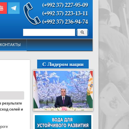
Поиск
Форма поиска
КОНТАКТЫ
С Лидером нации
в результате
сход селей и
ороге