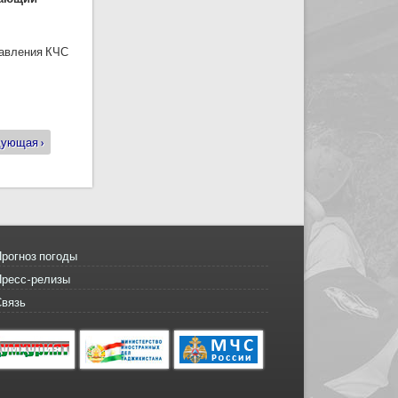
равления КЧС
ующая ›
рогноз погоды
Пресс-релизы
Связь