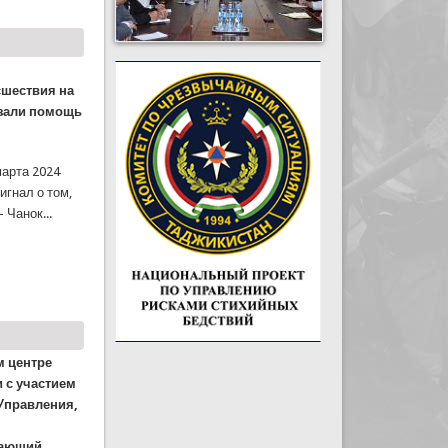
сшествия на
азали помощь
марта 2024
игнал о том,
 Чанок...
м центре
 с участием
 Управления,
чающий