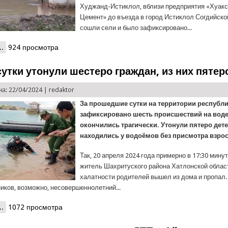
Худжанд-Истиклол, вблизи предприятия «Хуакс
Цемент» до въезда в город Истиклол Согдийско
сошли сели и было зафиксировано...
..
о Дежурная часть КЧС сообщает…
924 просмотра
сутки утонули шестеро граждан, из них пятер
а: 22/04/2024 |
redaktor
За прошедшие сутки на территории республ
зафиксировано шесть происшествий на воде
окончились трагически. Утонули пятеро дете
находились у водоёмов без присмотра взро
Так, 20 апреля 2024 года примерно в 17:30 минут
житель Шахритуского района Хатлонской област
халатности родителей вышел из дома и пропал.
иков, возможно, несовершеннолетний...
..
о КЧС: за сутки утонули шестеро граждан, из них пятеро детей
1072 просмотра