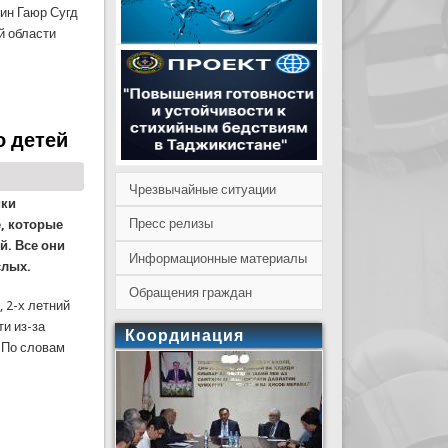
ин Гаюр Сугд
й области
о детей
Чрезвычайные ситуации
ики
Пресс релизы
, которые
й. Все они
Информационные материалы
слых.
Обращения граждан
, 2-х летний
и из-за
Координация
 По словам