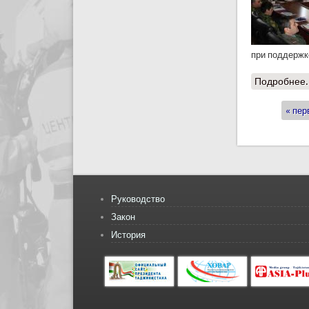
при поддержк
Подробнее.
« пер
Стран
Руководство
Закон
История