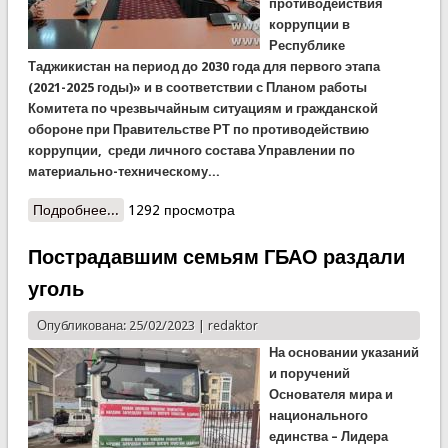
противодействия
коррупции в
Республике
Таджикистан на период до 2030 года для первого этапа
(2021-2025 годы)» и в соответствии с Планом работы
Комитета по чрезвычайным ситуациям и гражданской
обороне при Правительстве РТ по противодействию
коррупции, среди личного состава Управлении по
материально-техническому...
Подробнее...
о Антикоррупционная встреча в КЧС
1292 просмотра
Пострадавшим семьям ГБАО раздали
уголь
Опубликована: 25/02/2023 |
redaktor
На основании указаний
и поручений
Основателя мира и
национального
единства – Лидера