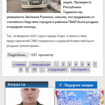
нации, Президента
Республики
Таджикистан
уважаемого Эмомали Рахмона, семьям, пострадавшим от
стихийного бедствия городов и районов ГБАО была
роздана
очередная
помощь.
Так, 24 февраля 2023 года в городе Хорог, в присутствии
представителей СМИ специально созданной Комиссией была
роздана гуманитарная...
Подробнее...
о Пострадавшим семьям ГБАО раздали уголь
1301 просмотр
« первая
‹ предыдущая
…
2
3
4
5
6
7
Страницы
8
9
10
…
следующая ›
последняя »
С Лидером нации
Новости