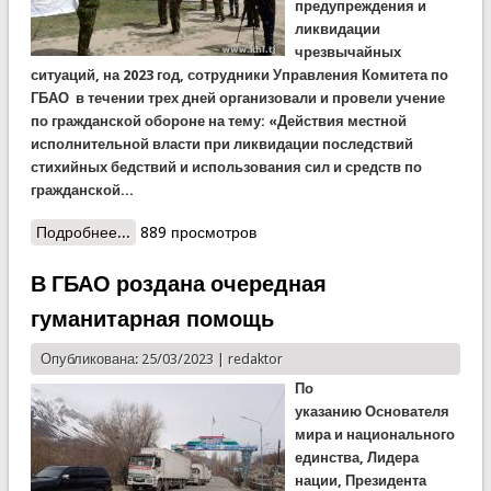
предупреждения и
ликвидации
чрезвычайных
ситуаций, на 2023 год, сотрудники Управления Комитета по
ГБАО в течении трех дней организовали и провели учение
по гражданской обороне на тему: «Действия местной
исполнительной власти при ликвидации последствий
стихийных бедствий и использования сил и средств по
гражданской...
Подробнее...
о Учение по ГО в ГБАО
889 просмотров
В ГБАО роздана очередная
гуманитарная помощь
Опубликована: 25/03/2023 |
redaktor
По
указанию Основателя
мира и национального
единства, Лидера
нации, Президента