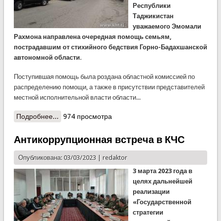
Республики
Таджикистан
уважаемого Эмомали
Рахмона направлена очередная помощь семьям,
пострадавшим от стихийного бедствия Горно-Бадахшанской
автономной области.
Поступившая помощь была роздана областной комиссией по
распределению помощи, а также в присутствии представителей
местной исполнительной власти области...
Подробнее...
о В ГБАО роздана очередная гуманитарная
974 просмотра
помощь
Антикоррупционная встреча в КЧС
Опубликована: 03/03/2023 |
redaktor
3 марта 2023 года в
целях дальнейшей
реализации
«Государственной
стратегии