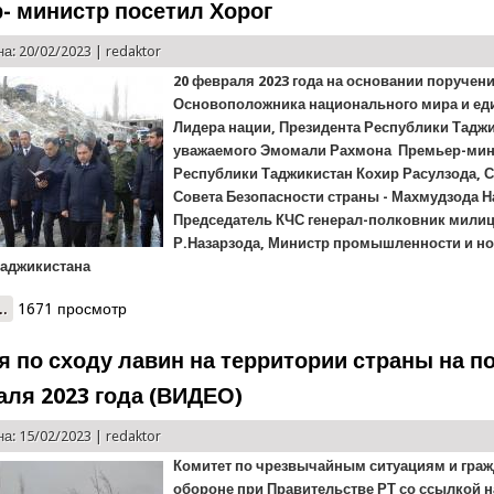
- министр посетил Хорог
а: 20/02/2023 |
redaktor
20 февраля 2023 года на основании поручен
Основоположника национального мира и еди
Лидера нации, Президента Республики Таджи
уважаемого Эмомали Рахмона Премьер-мин
Республики Таджикистан Кохир Расулзода, 
Совета Безопасности страны - Махмудзода Н
Председатель КЧС генерал-полковник милиц
Р.Назарзода, Министр промышленности и н
Таджикистана
..
о Премьер- министр посетил Хорог
1671 просмотр
я по сходу лавин на территории страны на п
аля 2023 года (ВИДЕО)
а: 15/02/2023 |
redaktor
Комитет по чрезвычайным ситуациям и гра
обороне при Правительстве РТ со ссылкой н