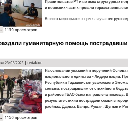
Правительстве РТ и во всех структурных по
и воинских частях прошли торжественные м
Во всех мероприятиях приняли участие руководи
..
о В структурных подразделениях КЧС отпраздновали 30 годовщи
1130 просмотров
раздали гуманитарную помощь пострадавш
а: 23/02/2023 |
redaktor
На основании указаний и поручений Основат
национального единства – Лидера нации, Пр
Республики Таджикистан уважаемого Эмома
семьям, пострадавшим от стихийного бедст
и районов ГБАО была направлена помощь. В
результате стихии пострадали семьи в городе
раойнах: Дарваз, Вандж, Рушан, Шугнан и Р
..
о В ГБАО раздали гуманитарную помощь пострадавшим семьям
1150 просмотров