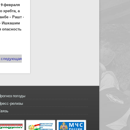
19 февраля
о хребта, а
анбе – Рашт -
г- Ишкашим
я опасность
 февраля 2023 года (ВИДЕО)
следующая
рогноз погоды
Пресс-релизы
Связь