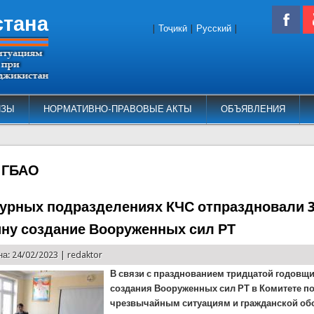
стана
|
Тоҷикӣ
|
Русский
|
ИЗЫ
НОРМАТИВНО-ПРАВОВЫЕ АКТЫ
ОБЪЯВЛЕНИЯ
 ГБАО
турных подразделениях КЧС отпраздновали 
ну создание Вооруженных сил РТ
а: 24/02/2023 |
redaktor
В связи с празднованием тридцатой годовщ
создания Вооруженных сил РТ в Комитете п
чрезвычайным ситуациям и гражданской об