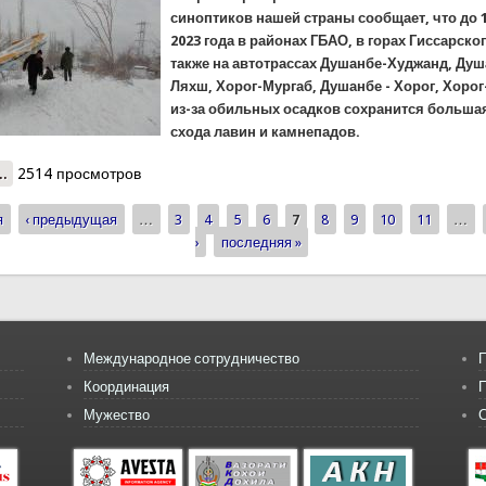
синоптиков нашей страны сообщает, что до 
2023 года в районах ГБАО, в горах Гиссарског
также на автотрассах Душанбе-Худжанд, Душ
Ляхш, Хорог-Мургаб, Душанбе - Хорог, Хоро
из-за обильных осадков сохранится больша
схода лавин и камнепадов.
..
о Ситуация по сходу лавин на территории страны на полдень 15
2514 просмотров
я
‹ предыдущая
…
3
4
5
6
7
8
9
10
11
…
ицы
›
последняя »
Международное сотрудничество
П
Координация
Мужество