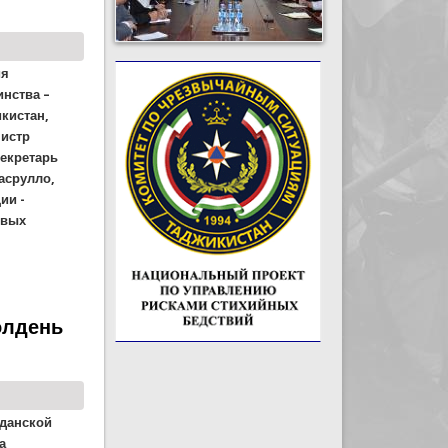
ия
нства –
кистан,
истр
Секретарь
асрулло,
ии -
овых
олдень
жданской
а