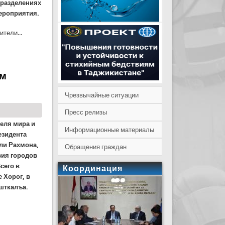
дразделениях
ероприятия.
тели...
ну создание Вооруженных сил РТ
им
Чрезвычайные ситуации
Пресс релизы
еля мира и
Информационные материалы
езидента
ли Рахмона,
Обращения граждан
вия городов
сего в
Координация
 Хорог, в
ошткалъа.