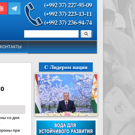
Поиск
Форма поиска
КОНТАКТЫ
С Лидером нации
30
ины со дня
о
ороны при