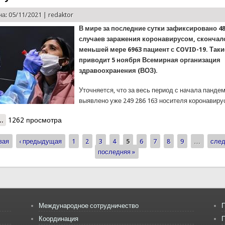
а: 05/11/2021 |
redaktor
В мире за последние сутки зафиксировано 4
случаев заражения коронавирусом, скончал
меньшей мере 6963 пациент с COVID-19. Так
приводит 5 ноября Всемирная организация
здравоохранения (ВОЗ).
Уточняется, что за весь период с начала панде
выявлено уже 249 286 163 носителя коронавирус
..
о Ситуация по коронавирусу в стране и в мире на 5 ноября 2021 г
1262 просмотра
полумиллиона новых случаев COVID-19
вая
‹ предыдущая
1
2
3
4
5
6
7
8
9
…
след
ицы
последняя »
Международное сотрудничество
П
Координация