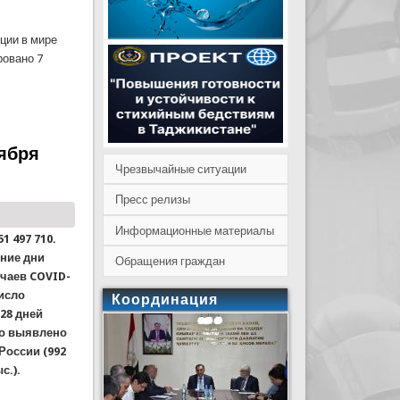
ции в мире
ровано 7
 11 ноября 2021 года
оября
Чрезвычайные ситуации
Пресс релизы
Информационные материалы
1 497 710.
дние дни
Обращения граждан
чаев COVID-
число
Координация
28 дней
ло выявлено
 России (992
с.).