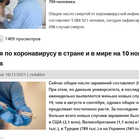
759 человека.
Общее число смертей от коронавирусной инфек
составляет 5 086 921 человек, сегодня зафикси
096 случая смерти.
..
о Статистика распространения коронавируса в стране и в мире на
1409 просмотров
я по коронавирусу в стране и в мире на 10 н
а
а: 10/11/2021 |
redaktor
Сейчас общее число заражений составляет 25
При этом, по данным университета, в после
еженедельно выявляется меньше новых слу
19, чем в августе и сентябре, однако общее 
продолжает постепенно расти. За последние 
больше всего новых случаев заражения бы
в США (2,1 млн), Великобритании (1,1 млн) и
тыс.), в Турции (789 тыс.) и на Украине (561 ты