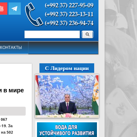
Поиск
Форма поиска
КОНТАКТЫ
С Лидером нации
и в мире
 067
19. За
на 502