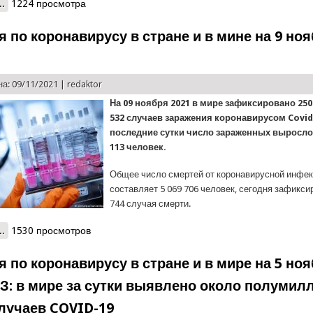
..
о Ситуация по коронавирусу в стране и в мире на 10 ноября 2021
1224 просмотра
 по коронавирусу в стране и в мине на 9 ноя
а: 09/11/2021 |
redaktor
На 09 ноября 2021 в мире зафиксировано 250
532 случаев заражения коронавирусом Covid-
последние сутки число зараженных выросло 
113 человек.
Общее число смертей от коронавирусной инфек
составляет 5 069 706 человек, сегодня зафикси
744 случая смерти.
..
о Ситуация по коронавирусу в стране и в мине на 9 ноября 2021 
1530 просмотров
 по коронавирусу в стране и в мире на 5 ноя
ОЗ: в мире за сутки выявлено около полумил
лучаев COVID-19