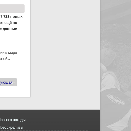
87 738 новых
ся ещё по
ие данные
мии в мире
ной...
ода: ВОЗ: в мире за сутки выявлено около
ующая ›
рогноз погоды
Пресс-релизы