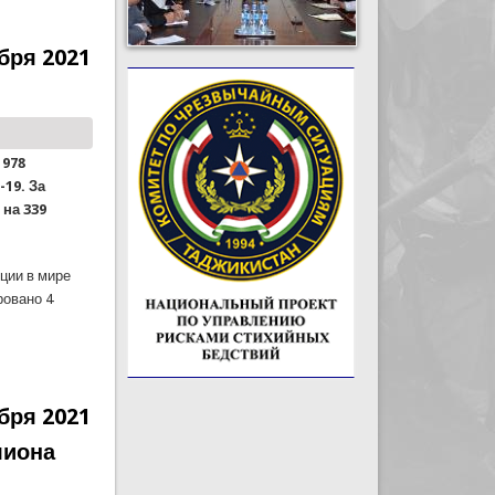
 года
бря 2021
 978
19. За
на 339
ции в мире
ровано 4
года
бря 2021
лиона