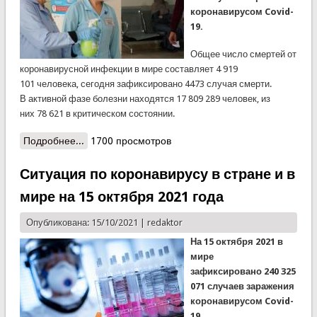
коронавирусом Covid-
19.
Общее число смертей от
коронавирусной инфекции в мире составляет 4 919
101 человека, сегодня зафиксировано 4473 случая смерти.
В активной фазе болезни находятся 17 809 289 человек, из
них 78 621 в критическом состоянии.
Подробнее...
о Ситуация по коронавирусу в стране и в мире
1700 просмотров
на утро 19 октября 2021 года
Ситуация по коронавирусу в стране и в
мире на 15 октября 2021 года
Опубликована: 15/10/2021 |
redaktor
На 15 октября 2021 в
мире
зафиксировано 240 325
071 случаев заражения
коронавирусом Covid-
19.