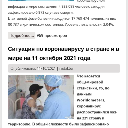
коронавирусной
инфекции в мире составляет 4 888 099 человек, сегодня
зафиксировано 6 872 случаев смерти.
В активной фазе болезни находятся 17 769 474 человек, из них
80 737 в критическом состоянии. Уровень летальности: 2.04%.
Подробнее...
о Ситуация по коронавирусу в стране и в мире
969 просмотров
на 14 октября 2021 года
Ситуация по коронавирусу в стране и в
мире на 11 октября 2021 года
Опубликована: 11/10/2021 |
redaktor
Что касается
общемировой
статистики, то, по
данным
Worldometers,
коронавирус
распространился уже
на 221 страну и
территорию. В общей сложности было зафиксировано