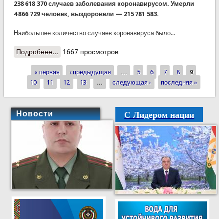
238 618 370 случаев заболевания коронавирусом. Умерли
4 866 729 человек, выздоровели — 215 781 583.
Наибольшее количество случаев коронавируса было...
Подробнее...
о Ситуация по коронавирусу в стране и в мире
1667 просмотров
на 11 октября 2021 года
« первая
‹ предыдущая
…
5
6
7
8
9
Страницы
10
11
12
13
…
следующая ›
последняя »
С Лидером нации
Новости