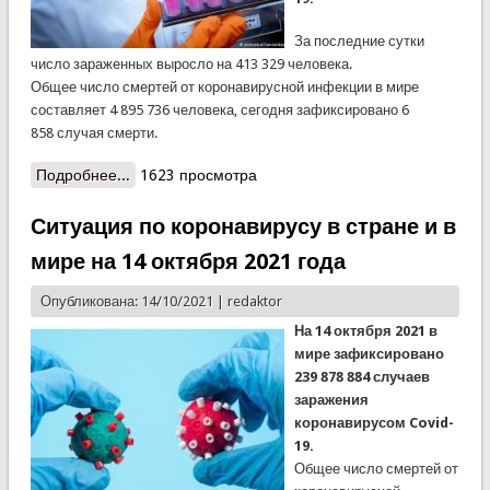
За последние сутки
число зараженных выросло на 413 329 человека.
Общее число смертей от коронавирусной инфекции в мире
составляет 4 895 736 человека, сегодня зафиксировано 6
858 случая смерти.
Подробнее...
о Ситуация по коронавирусу в стране и в мире
1623 просмотра
на 15 октября 2021 года
Ситуация по коронавирусу в стране и в
мире на 14 октября 2021 года
Опубликована: 14/10/2021 |
redaktor
На 14 октября 2021 в
мире зафиксировано
239 878 884 случаев
заражения
коронавирусом Covid-
19.
Общее число смертей от