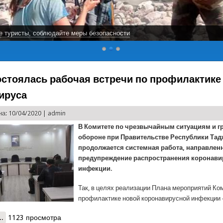
чередная помощь пострадавшему населению Варзоба
остоялась рабочая встречи по профилактике
ируса
а: 10/04/2020 |
admin
В Комитете по чрезвычайным ситуациям и г
обороне при Правительстве Республики Тад
продолжается системная работа, направлен
предупреждение распространения коронави
инфекции.
Так, в целях реализации Плана мероприятий Ко
профилактике новой коронавирусной инфекции
..
о В КЧС состоялась рабочая встречи по профилактике коронавир
1123 просмотра