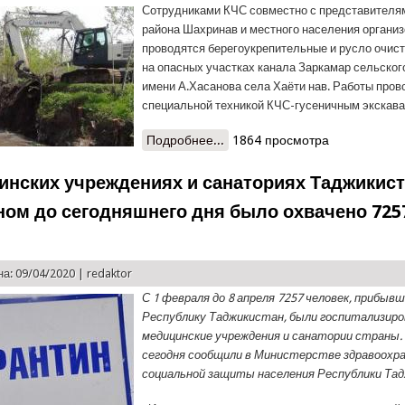
Сотрудниками КЧС совместно с представителя
района Шахринав и местного населения органи
проводятся берегоукрепительные и русло очис
на опасных участках канала Заркамар сельско
имени А.Хасанова села Хаёти нав. Работы пров
специальной техникой КЧС-гусеничным экскава
Подробнее...
о Берегоукрепительные и рус
1864 просмотра
инских учреждениях и санаториях Таджикис
ном до сегодняшнего дня было охвачено 725
а: 09/04/2020 |
redaktor
С 1 февраля до 8 апреля 7257 человек, прибывш
Республику Таджикистан, были госпитализиро
медицинские учреждения и санатории страны.
сегодня сообщили в Министерстве здравоохра
социальной защиты населения Республики Та