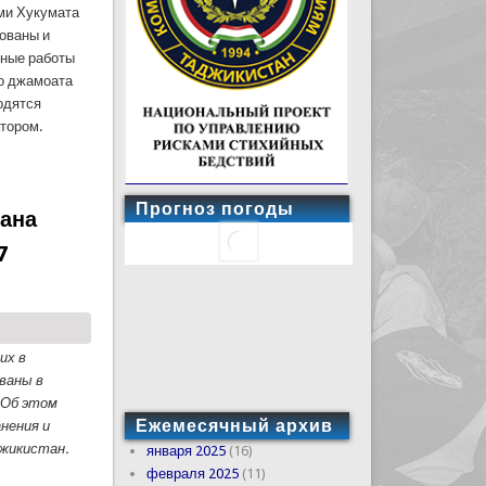
ми Хукумата
зованы и
тные работы
го джамоата
одятся
тором.
ло очистные работы в Шахринаве
Прогноз погоды
тана
7
их в
ваны в
 Об этом
Ежемесячный архив
нения и
джикистан.
января 2025
(16)
февраля 2025
(11)