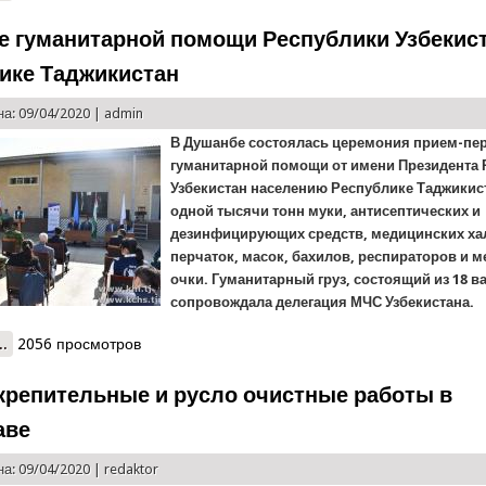
е гуманитарной помощи Республики Узбекист
ике Таджикистан
а: 09/04/2020 |
admin
В Душанбе состоялась церемония прием-пе
гуманитарной помощи от имени Президента
Узбекистан населению Республике Таджикис
одной тысячи тонн муки, антисептических и
дезинфицирующих средств, медицинских ха
перчаток, масок, бахилов, респираторов и 
очки. Гуманитарный груз, состоящий из 18 в
сопровождала делегация МЧС Узбекистана.
..
о Оказание гуманитарной помощи Республики Узбекистан –Респу
2056 просмотров
крепительные и русло очистные работы в
аве
а: 09/04/2020 |
redaktor