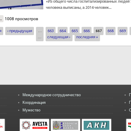
«Из общего числа госпитализированных людей 
человека выписаны, а 2014 человек...
..
о В медицинских учреждениях и санаториях Таджикистана карант
1008 просмотров
человек
я
‹ предыдущая
…
663
664
665
666
667
668
669
ицы
…
следующая ›
последняя »
Международное сотрудничество
П
Координация
Мужество