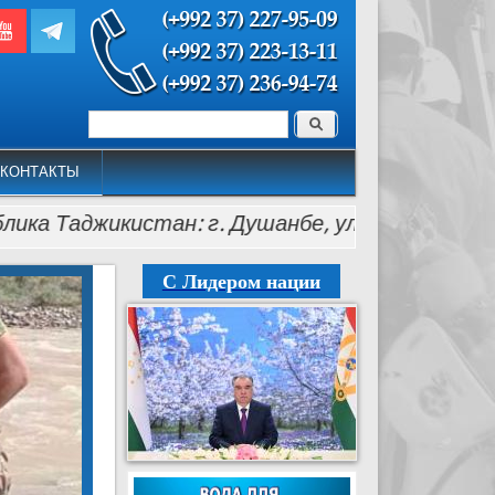
Поиск
Форма поиска
КОНТАКТЫ
аджикистан: г. Душанбе, ул. Лохути, 26, тел.: (+
С Лидером нации