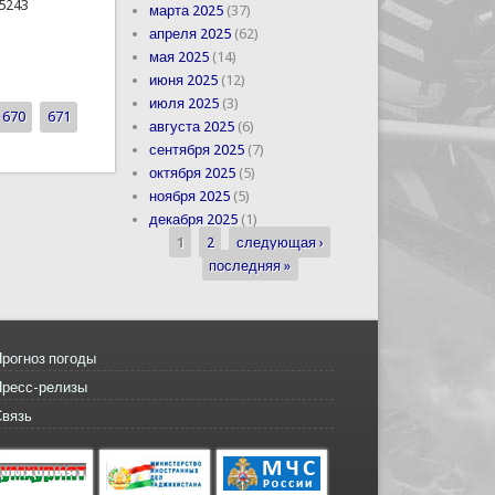
5243
марта 2025
(37)
апреля 2025
(62)
мая 2025
(14)
ином до сегодняшнего дня было охвачено 7257
июня 2025
(12)
июля 2025
(3)
670
671
августа 2025
(6)
сентября 2025
(7)
октября 2025
(5)
ноября 2025
(5)
декабря 2025
(1)
1
2
следующая ›
Страницы
последняя »
рогноз погоды
Пресс-релизы
Связь