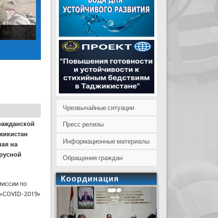
Чрезвычайные ситуации
ражданской
Пресс релизы
жикистан
Информационные материалы
ная на
русной
Обращения граждан
Координация
миссии по
 «COVID-2019»
уса