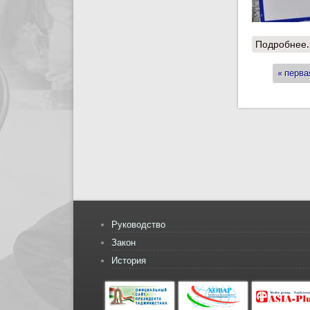
Подробнее.
« перва
Стран
Руководство
Закон
История