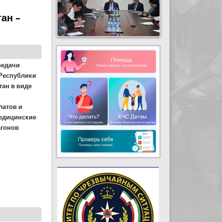
ан –
редачи
 Республики
тан в виде
латов и
медицинские
агонов
блике Таджикистан