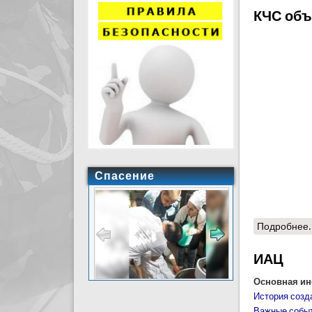
КЧС объ
Спасение
Подробнее.
ИАЦ
Основная и
История соз
Важные событ