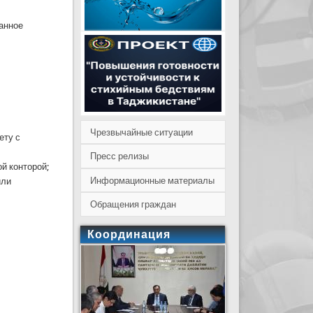
анное
Чрезвычайные ситуации
ету с
Пресс релизы
й конторой;
Информационные материалы
или
Обращения граждан
Координация