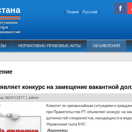
стана
|
Тоҷикӣ
|
Русский
|
ИЗЫ
НОРМАТИВНО-ПРАВОВЫЕ АКТЫ
ОБЪЯВЛЕНИЯ
ение
являет конкурс на замещение вакантной до
а: 06/01/2017 |
admin
Комитет по чрезвычайным ситуациям и граждан
при Правительстве РТ объявляет конкурс на з
должностей специалистов, находящихся в вед
Управления тыла КЧС:
-Агрономы