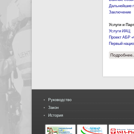
Дальнейшие п
Заключение
Услуги и Па
Услуги ИАЦ
Проект АБР «
Первый нацио
Подробнее.
Стран
Руководство
Закон
История