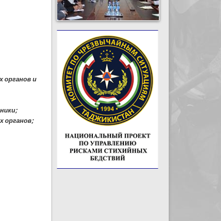
х органов и
ники;
х органов;