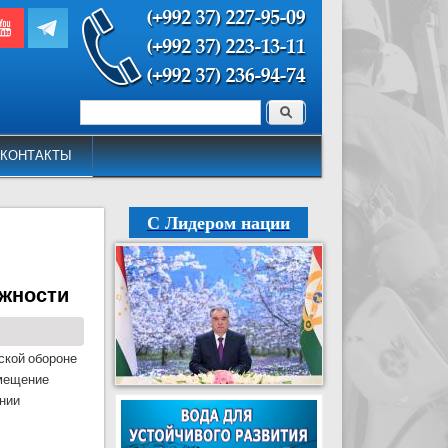
Поиск
Форма поиска
КОНТАКТЫ
С Лидером нации
лжности
ской обороне
амещение
ении