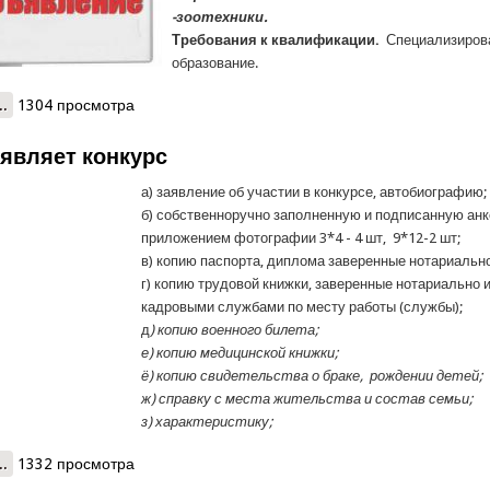
-зоотехники.
Требования к квалификации.
Специализиров
образование.
..
о КЧС объявляет конкурс на замещение вакантной должности
1304 просмотра
являет конкурс
а) заявление об участии в конкурсе, автобиографию;
б) собственноручно заполненную и подписанную анк
приложением фотографии 3*4 - 4 шт, 9*12-2 шт;
в) копию паспорта, диплома заверенные нотариально
г) копию трудовой книжки, заверенные нотариально 
кадровыми службами по месту работы (службы);
д
)
копию военного билета;
е)
копию медицинской книжки;
ё) копию свидетельства о браке, рождении детей;
ж) справку с места жительства и состав семьи;
з) характеристику;
..
о КЧС объявляет конкурс
1332 просмотра