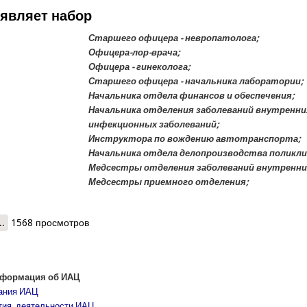
являет набор
Старшего офицера - невропатолога;
Офицера-лор-врача;
Офицера - гинеколога;
Старшего офицера - начальника лаборатории;
Начальника отдела финансов и обеспечения;
Начальника отделения заболеваний внутренни
инфекционных заболеваний;
Инструктора по вождению автотранспорта;
Начальника отдела делопроизводства поликли
Медсестры отделения заболеваний внутренни
Медсестры приемного отделения;
..
о КЧС объявляет набор
1568 просмотров
нформация об ИАЦ
дания ИАЦ
ия, деятельности ИАЦ