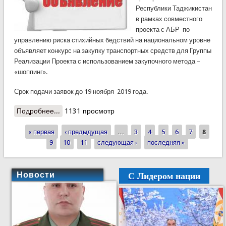
Республики Таджикистан
в рамках совместного
проекта с АБР по
управлению риска стихийных бедствий на национальном уровне
объявляет конкурс на закупку транспортных средств для Группы
Реализации Проекта с использованием закупочного метода –
«шоппинг».
Срок подачи заявок до 19 ноября 2019 года.
Подробнее...
о КЧС в рамках проекта объявляет конкурс
1131 просмотр
« первая
‹ предыдущая
…
3
4
5
6
7
8
Страницы
9
10
11
следующая ›
последняя »
С Лидером нации
Новости