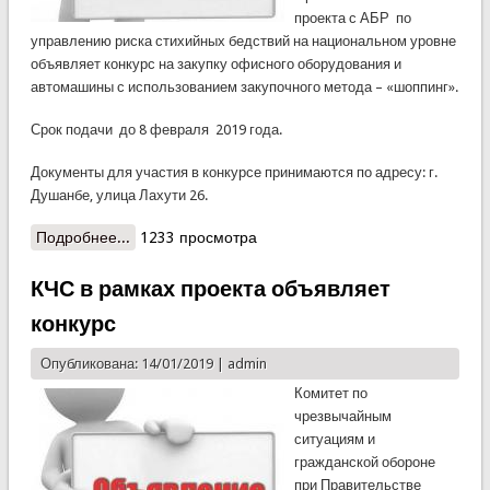
проекта с АБР по
управлению риска стихийных бедствий на национальном уровне
объявляет конкурс на закупку офисного оборудования и
автомашины с использованием закупочного метода – «шоппинг».
Срок подачи до 8 февраля 2019 года.
Документы для участия в конкурсе принимаются по адресу: г.
Душанбе, улица Лахути 26.
Подробнее...
о КЧС объявляет конкурс
1233 просмотра
КЧС в рамках проекта объявляет
конкурс
Опубликована: 14/01/2019 |
admin
Комитет по
чрезвычайным
ситуациям и
гражданской обороне
при Правительстве