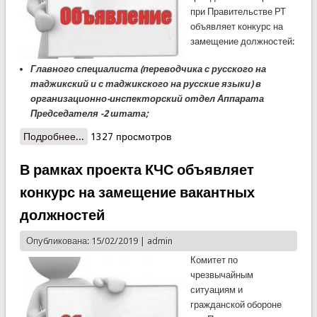
при Правительстве РТ
объявляет конкурс на
замещение должностей:
Главного специалиста (переводчика
с русского на
таджикский и с таджикского на русские языки
) в
организационно-инспекторский отдел Аппарата
Председателя -2 штата;
Подробнее...
о КЧС объявляет конкурс на замещение
1327 просмотров
вакантных должностей
В рамках проекта КЧС объявляет
конкурс на замещение вакантных
должностей
Опубликована: 15/02/2019 |
admin
Комитет по
чрезвычайным
ситуациям и
гражданской обороне