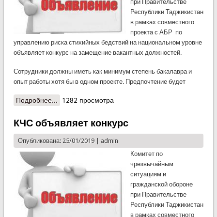
при Правительстве
Республики Таджикистан
в рамках совместного
проекта с АБР по
управлению риска стихийных бедствий на национальном уровне
объявляет конкурс на замещение вакантных должностей.
Сотрудники должны иметь как минимум степень бакалавра и
опыт работы хотя бы в одном проекте. Предпочтение будет
Подробнее...
о В рамках проекта КЧС объявляет конкурс на
1282 просмотра
замещение вакантных должностей
КЧС объявляет конкурс
Опубликована: 25/01/2019 |
admin
Комитет по
чрезвычайным
ситуациям и
гражданской обороне
при Правительстве
Республики Таджикистан
в рамках совместного