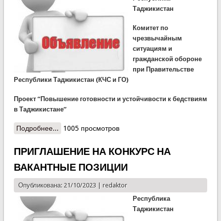
Таджикистан
Комитет по
чрезвычайным
ситуациям и
гражданской обороне
при Правительстве
Республики Таджикистан (КЧС и ГО)
Проект “Повышение готовности и устойчивости к бедствиям
в Таджикистане”
Подробнее...
о ЗАПРОС ВЫРАЖЕНИЯ
1005 просмотров
ЗАИНТЕРЕСОВАННОСТИ
КОНСУЛЬТАЦИОННЫЕ УСЛУГИ (Отбор фирм)
ПРИГЛАШЕНИЕ НА КОНКУРС НА
(ОБНОВЛЕНО)
ВАКАНТНЫЕ ПОЗИЦИИ
Опубликована: 21/10/2023 |
redaktor
Республика
Таджикистан