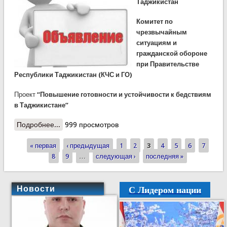
Таджикистан
Комитет по
чрезвычайным
ситуациям и
гражданской обороне
при Правительстве
Республики Таджикистан (КЧС и ГО)
Проект
“Повышение готовности и устойчивости к бедствиям
в Таджикистане”
Подробнее...
о ЗАПРОС ВЫРАЖЕНИЯ
999 просмотров
ЗАИНТЕРЕСОВАННОСТИ
« первая
КОНСУЛЬТАЦИОННЫЕ УСЛУГИ (Отбор фирм)
‹ предыдущая
1
2
3
4
5
6
7
Страницы
8
9
…
следующая ›
последняя »
С Лидером нации
Новости