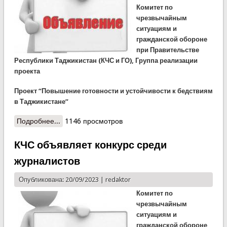
Комитет по
чрезвычайным
ситуациям и
гражданской обороне
при Правительстве
Республики Таджикистан (КЧС и ГО), Группа реализации
проекта
Проект “Повышение готовности и устойчивости к бедствиям
в Таджикистане”
Подробнее...
о ПРИГЛАШЕНИЕ НА КОНКУРС НА ВАКАНТНЫЕ
1146 просмотров
ПОЗИЦИИ
КЧС объявляет конкурс среди
журналистов
Опубликована: 20/09/2023 |
redaktor
Комитет по
чрезвычайным
ситуациям и
гражданской обороне