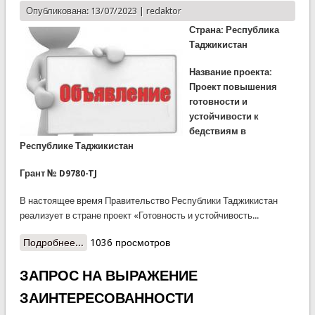
Опубликована: 13/07/2023 |
redaktor
Страна: Республика
Таджикистан
Название проекта:
Проект повышения
готовности и
устойчивости к
бедствиям в
Республике Таджикистан
Грант № D9780-TJ
В настоящее время Правительство Республики Таджикистан
реализует в стране проект «Готовность и устойчивость...
Подробнее...
о ЗАПРОС НА ВЫРАЖЕНИЕ
1036 просмотров
ЗАИНТЕРЕСОВАННОСТИ
(КОНСУЛЬТАЦИОННЫЕ УСЛУГИ – ОТБОР
ЗАПРОС НА ВЫРАЖЕНИЕ
ИНДИВИДУАЛЬНОГО КОНСУЛЬТАНТА)
ЗАИНТЕРЕСОВАННОСТИ