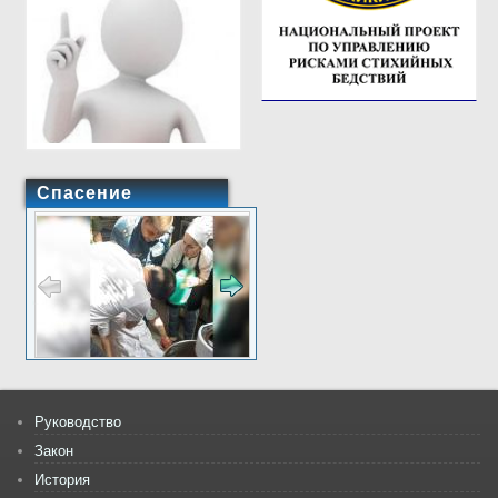
Спасение
Руководство
Закон
История