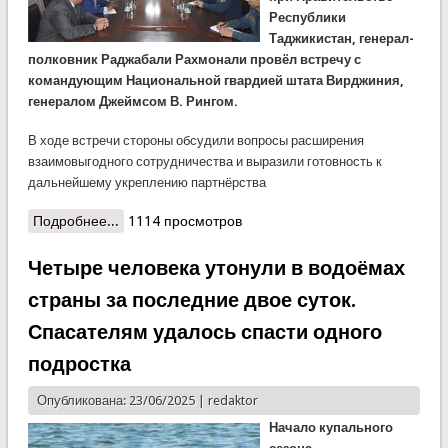
Республики
Таджикистан, генерал-
полковник Раджабали Рахмонали провёл встречу с
командующим Национальной гвардией штата Вирджиния,
генералом Джеймсом В. Рингом.
В ходе встречи стороны обсудили вопросы расширения
взаимовыгодного сотрудничества и выразили готовность к
дальнейшему укреплению партнёрства
Подробнее...
о Встреча председателя Комитета по
1114 просмотров
чрезвычайным ситуациям с командующим
Национальной гвардией Вирджинии
Четыре человека утонули в водоёмах
страны за последние двое суток.
Спасателям удалось спасти одного
подростка
Опубликована: 23/06/2025 |
redaktor
Начало купального