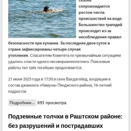
сезона
сопровождается
ростом числа
происшествий на воде.
Большинство трагедий
происходит из-за
несоблюдения правил
безопасности при купании. За последние двое суток в
стране зафиксированы четыре случая
утопления.
Спасателям Комитета по чрезвычайным ситуациям
удалось спасти одного несовершеннолетнего. Поисковые
работы тел трёх погибших продолжаются.
21 июня 2025 года в 17:30 в селе Вахдатобод, входящем в
состав джамоата «Намуна» Пянджского района, 16-летний
подросток
Подробнее...
о Четыре человека утонули в водоёмах страны за
693 просмотра
последние двое суток. Спасателям удалось
спасти одного подростка
Подземные толчки в Раштском районе:
без разрушений и пострадавших