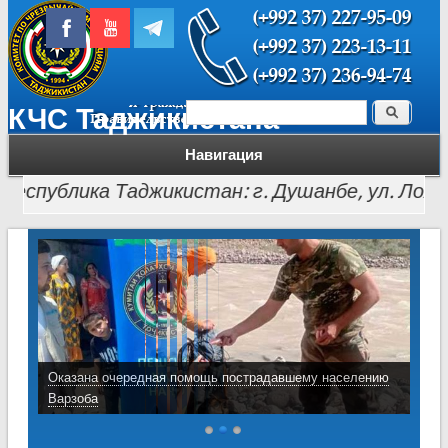
Поиск
КЧС Таджикистана
Форма поиска
Навигация
публика Таджикистан: г. Душанбе, ул. Лохути, 26, 
Оказана очередная помощь пострадавшему населению
Варзоба