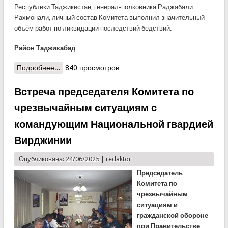
Республики Таджикистан, генерал-полковника Раджабали
Рахмонали, личный состав Комитета выполнил значительный
объём работ по ликвидации последствий бедствий.
Район Таджикабад
Подробнее...
о КЧС: Восстановительные работы после
840 просмотров
стихийных бедствий в Раштском регионе
Встреча председателя Комитета по
чрезвычайным ситуациям с
командующим Национальной гвардией
Вирджинии
Опубликована: 24/06/2025 |
redaktor
Председатель
Комитета по
чрезвычайным
ситуациям и
гражданской обороне
при Правительстве