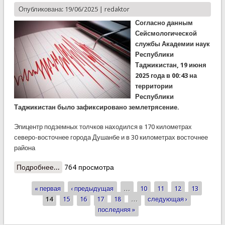
Опубликована: 19/06/2025 |
redaktor
Согласно данным
Сейсмологической
службы Академии наук
Республики
Таджикистан, 19 июня
2025 года в 00:43 на
территории
Республики
Таджикистан было зафиксировано землетрясение.
Эпицентр подземных толчков находился в 170 километрах
северо-восточнее города Душанбе и в 30 километрах восточнее
района
Подробнее...
о Подземные толчки в Раштском районе: без
764 просмотра
разрушений и пострадавших
« первая
‹ предыдущая
…
10
11
12
13
Страницы
14
15
16
17
18
…
следующая ›
последняя »