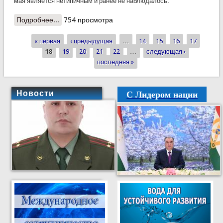
мая является нетипичным и ранее не наблюдалось.
Подробнее...
о Предупреждение КЧС: о жаре и пылевой буре в
754 просмотра
ближайшие дни
« первая
‹ предыдущая
…
14
15
16
17
Страницы
18
19
20
21
22
…
следующая ›
последняя »
С Лидером нации
Новости