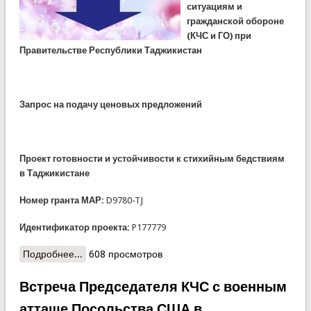
ситуациям и
гражданской обороне
(КЧС и ГО) при
Правительстве Республики Таджикистан
Запрос на подачу ценовых предложений
Проект готовности и устойчивости к стихийным бедствиям
в Таджикистане
Номер гранта МАР:
D9780-TJ
Идентификатор проекта:
P177779
Подробнее...
о Закупка мебели для наблюдательного пункта и
608 просмотров
спортзала учебного центра в Каратаге
Встреча Председателя КЧС с военным
атташе Посольства США в