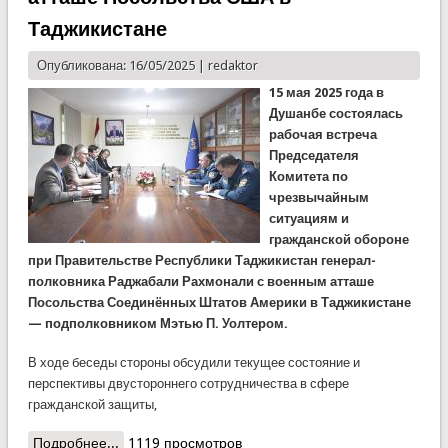
Таджикистане
Опубликована: 16/05/2025 |
redaktor
15 мая 2025 года в
Душанбе состоялась
рабочая встреча
Председателя
Комитета по
чрезвычайным
ситуациям и
гражданской обороне
при Правительстве Республики Таджикистан генерал-
полковника Раджабали Рахмонали с военным атташе
Посольства Соединённых Штатов Америки в Таджикистане
— подполковником Мэтью П. Уолтером.
В ходе беседы стороны обсудили текущее состояние и
перспективы двустороннего сотрудничества в сфере
гражданской защиты,
Подробнее...
о Встреча Председателя КЧС с военным атташе
1119 просмотров