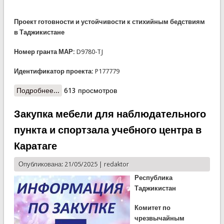
Проект готовности и устойчивости к стихийным бедствиям
в Таджикистане
Номер гранта МАР:
D9780-TJ
Идентификатор проекта:
P177779
Подробнее...
о Закупка оборудования для наблюдательного
613 просмотров
пункта и спортзала учебного центра в Каратаге
Закупка мебели для наблюдательного
пункта и спортзала учебного центра в
Каратаге
Опубликована: 21/05/2025 |
redaktor
Республика
Таджикистан
Комитет по
чрезвычайным