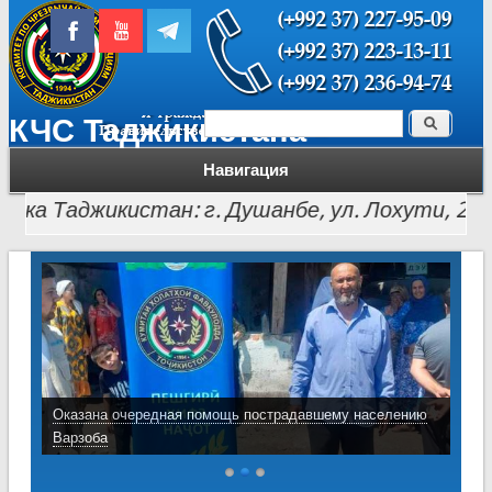
Поиск
КЧС Таджикистана
Форма поиска
Навигация
 Таджикистан: г. Душанбе, ул. Лохути, 26, тел.: (
Оказана очередная помощь пострадавшему населению
Варзоба