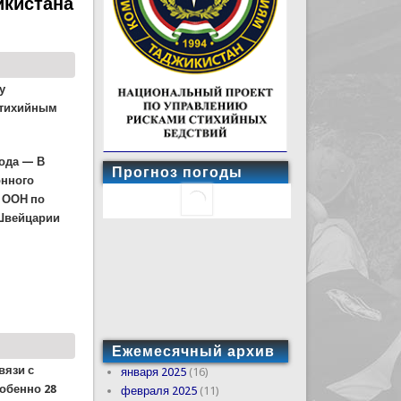
икистана
у
стихийным
ода — В
Прогноз погоды
онного
 ООН по
 Швейцарии
бедствиям и изменению климата
Ежемесячный архив
вязи с
января 2025
(16)
обенно 28
февраля 2025
(11)