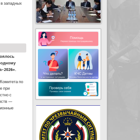
 в западных
анбе – Чанак и в горных районах
тоялось
родному
а–2026».
 Комитета по
е при
стно с
рств —
ционные