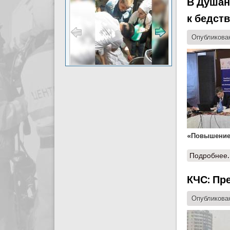
В Душан
к бедст
Опубликован
«Повышение 
Подробнее.
КЧС: Пр
Опубликован