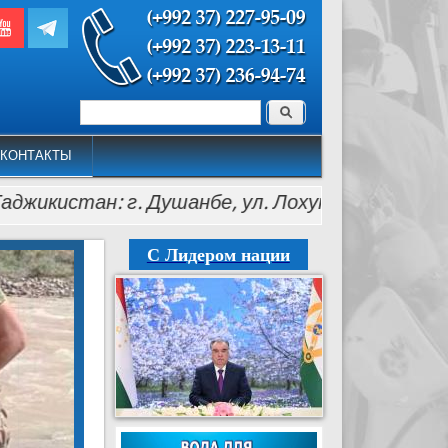
Поиск
Форма поиска
КОНТАКТЫ
стан: г. Душанбе, ул. Лохути, 26, тел.: (+992 37)
С Лидером нации