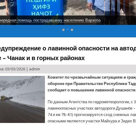
чередная помощь пострадавшему населению Варзоба
едупреждение о лавинной опасности на авто
 – Чанак и в горных районах
а: 03/03/2026 |
admin
Комитет по чрезвычайным ситуациям и гра
обороне при Правительстве Республики Тад
сообщает о повышении лавинной опасности
По данным Агентства по гидрометеорологии, с 3
лавиноопасных участках автодороги Душанбе – 
74 и км 78–81) прогнозируется сход снежных ла
опасными являются участки Майхура и Зидех В