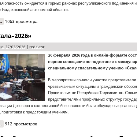
ая опасность ожидается в горных районах республиканского подчинения и
о-Бадахшанской автономной области.
..
о КЧС: Предупреждение о лавинной опасности на автодороге Душ
1063 просмотра
кала–2026»
а: 27/02/2026 |
redaktor
26 февраля 2026 года в онлайн-формате сос
первое совещание по подготовке к междуна
специальному спасательному учению «Скал
В мероприятии приняли участие представители
чрезвычайным ситуациям и гражданской оборон
Правительстве Республики Таджикистан. Совме
представителями профильных структур госуда
изации Договора о коллективной безопасности были обсуждены организа
д подготовки к предстоящим учениям.
..
о КЧС: «Скала–2026»
912 просмотров