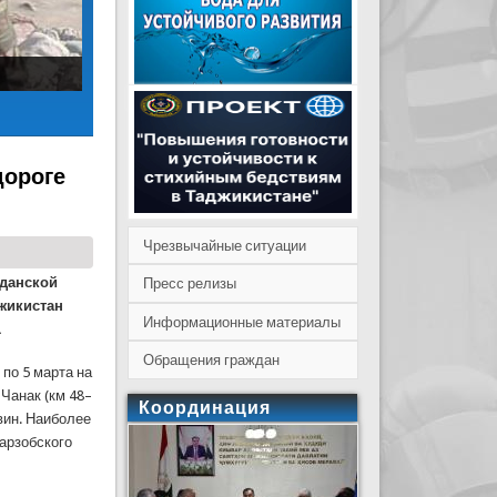
дороге
Чрезвычайные ситуации
жданской
Пресс релизы
жикистан
Информационные материалы
.
Обращения граждан
 по 5 марта на
Чанак (км 48–
Координация
вин. Наиболее
арзобского