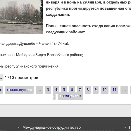
января и в ночь на 29 января, в отдельных 
республики прогнозируется повышенная оп
схода лавин.
Повышенная опасность схода лавин возмож
следующих районах:
ая дорога Душанбе – Чанак (48–74 км);
ные зоны Майхура и Зидех Варзобского района;
оны республиканского подчинения;
..
о КЧС: Предупреждение об опасности схода лавин
1710 просмотров
я
‹ предыдущая
…
3
4
5
6
7
8
9
10
11
…
ицы
›
последняя »
Международное сотрудничество
П