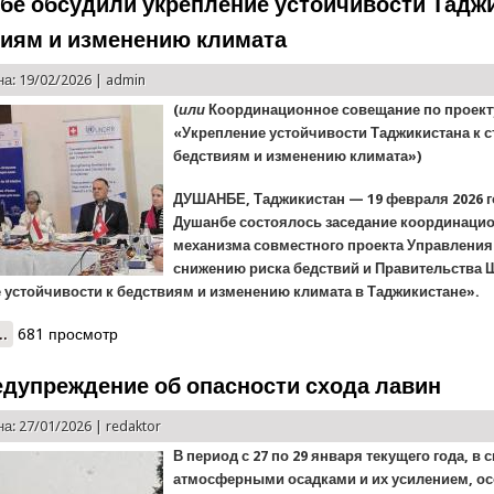
бе обсудили укрепление устойчивости Тадж
виям и изменению климата
а: 19/02/2026 |
admin
(
или
Координационное совещание по проект
«Укрепление устойчивости Таджикистана к 
бедствиям и изменению климата»)
ДУШАНБЕ, Таджикистан — 19 февраля 2026 г
Душанбе состоялось заседание координаци
механизма совместного проекта Управления
снижению риска бедствий и Правительства
устойчивости к бедствиям и изменению климата в Таджикистане».
..
о В Душанбе обсудили укрепление устойчивости Таджикистана к 
681 просмотр
едупреждение об опасности схода лавин
а: 27/01/2026 |
redaktor
В период с 27 по 29 января текущего года, в с
атмосферными осадками и их усилением, ос