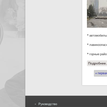
* автомобильн
* лавиноопас
* горные рай
Подробнее.
« перва
Стран
Руководство