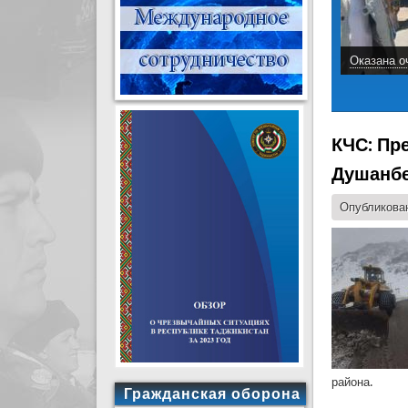
Оказана о
КЧС: Пр
Душанбе
Опубликован
района.
Гражданская оборона