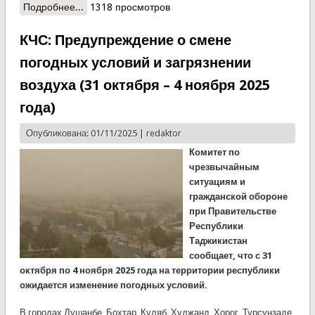
Подробнее...
о КЧС-СОГД: СПАСАТЕЛИ СПАСЛИ РЕБЁНКА С
1318 просмотров
КРЫШИ ВЫСОКОЭТАЖНОГО ДОМА
КЧС: Предупреждение о смене
погодных условий и загрязнении
воздуха (31 октября – 4 ноября 2025
года)
Опубликована: 01/11/2025 |
redaktor
Комитет по
чрезвычайным
ситуациям и
гражданской обороне
при Правительстве
Республики
Таджикистан
сообщает, что с 31
октября по 4 ноября 2025 года на территории республики
ожидается изменение погодных условий.
В городах Душанбе, Бохтар, Куляб, Худжанд, Хорог, Турсунзаде