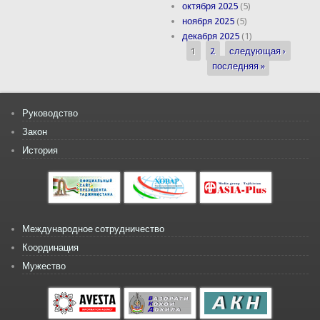
октября 2025
(5)
ноября 2025
(5)
декабря 2025
(1)
1
2
следующая ›
Страницы
последняя »
Руководство
Закон
История
Международное сотрудничество
Координация
Мужество