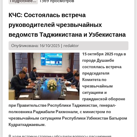
Подробнее...
о КЧС: В Душанбе стартовал Региональный
1569 просмотров
форум руководителей органов по чрезвычайным
ситуациям стран Центральной Азии
КЧС: Состоялась встреча
руководителей чрезвычайных
ведомств Таджикистана и Узбекистана
Опубликована: 16/10/2025 |
redaktor
15 октября 2025 года в
городе Душанбе
состоялась встреча
председателя
Комитета по
чрезвычайным
ситуациям и
гражданской обороне
при Правительстве Республики Таджикистан, генерал-
полковника Раджабали Рахмонали, с министром по
чрезвычайным ситуациям Республики Узбекистан Батыром
Кудратхаджаевым.
В ходе встречи стороны обсудили вопросы расширения