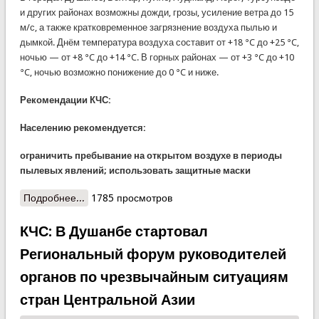
и других районах возможны дожди, грозы, усиление ветра до 15
м/с, а также кратковременное загрязнение воздуха пылью и
дымкой. Днём температура воздуха составит от +18 °C до +25 °C,
ночью — от +8 °C до +14 °C. В горных районах — от +3 °C до +10
°C, ночью возможно понижение до 0 °C и ниже.
Рекомендации КЧС:
Населению рекомендуется:
ограничить пребывание на открытом воздухе в периоды
пылевых явлений; использовать защитные маски
Подробнее...
о КЧС: Предупреждение о смене погодных
1785 просмотров
условий и загрязнении воздуха (31 октября – 4
ноября 2025 года)
КЧС: В Душанбе стартовал
Региональный форум руководителей
органов по чрезвычайным ситуациям
стран Центральной Азии