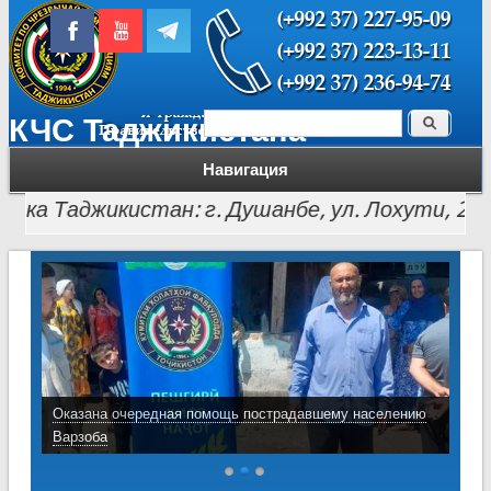
Поиск
КЧС Таджикистана
Форма поиска
Навигация
 Таджикистан: г. Душанбе, ул. Лохути, 26, тел.: (
Оказана очередная помощь пострадавшему населению
Варзоба