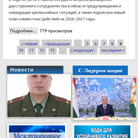
двустороннего сотрудничества в области предупреждения и
ликвидации чрезвычайных ситуаций, а также подписали новый
план совместных действий на 2026–2027 годы.
Подробнее...
о КЧС: Состоялась встреча руководителей
779 просмотров
чрезвычайных ведомств Таджикистана и
« первая
Узбекистана
‹ предыдущая
…
5
6
7
8
9
Страницы
10
11
12
13
…
следующая ›
последняя »
С Лидером нации
Новости