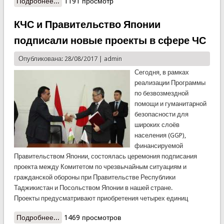
Подробнее...
о Профилактическая встреча в Штабе КЧС по
1191 просмотр
городу Душанбе
КЧС и Правительство Японии
подписали новые проекты в сфере ЧС
Опубликована: 28/08/2017 |
admin
Сегодня, в рамках
реализации Программы
по безвозмездной
помощи и гуманитарной
безопасности для
широких слоёв
населения (GGP),
финансируемой
Правительством Японии, состоялась церемония подписания
проекта между Комитетом по чрезвычайным ситуациям и
гражданской обороны при Правительстве Республики
Таджикистан и Посольством Японии в нашей стране.
Проекты предусматривают приобретения четырех единиц
Подробнее...
о КЧС и Правительство Японии подписали новые
1469 просмотров