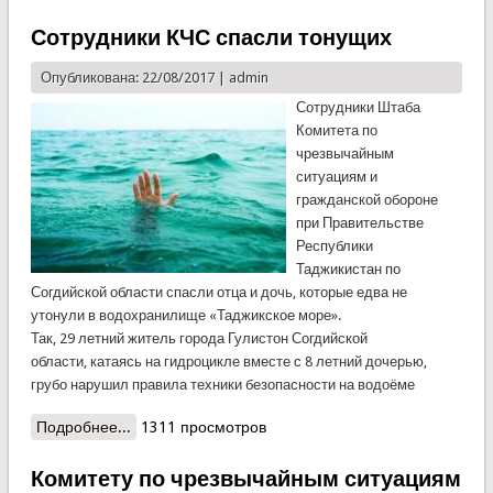
проекты в сфере ЧС
Сотрудники КЧС спасли тонущих
Опубликована: 22/08/2017 |
admin
Сотрудники Штаба
Комитета по
чрезвычайным
ситуациям и
гражданской обороне
при Правительстве
Республики
Таджикистан по
Согдийской области спасли отца и дочь, которые едва не
утонули в водохранилище «Таджикское море».
Так, 29 летний житель города Гулистон Согдийской
области, катаясь на гидроцикле вместе с 8 летний дочерью,
грубо нарушил правила техники безопасности на водоёме
Подробнее...
о Сотрудники КЧС спасли тонущих
1311 просмотров
Комитету по чрезвычайным ситуациям