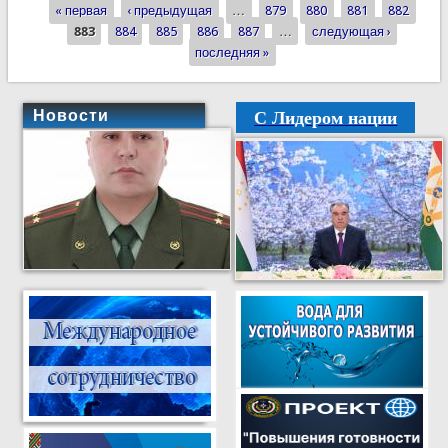
« первая
Республики Таджикистан -23 года!
‹ предыдущая
…
879
880
881
882
Страницы
883
884
885
886
887
…
следующая ›
последняя »
С Лидером нации
Новости