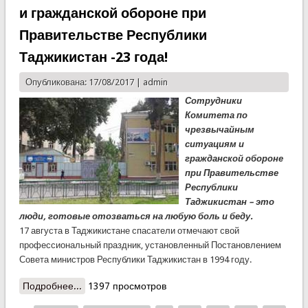
и гражданской обороне при
Правительстве Республики
Таджикистан -23 года!
Опубликована: 17/08/2017 |
admin
Сотрудники
Комитета по
чрезвычайным
ситуациям и
гражданской обороне
при Правительстве
Республики
Таджикистан – это
люди, готовые отозваться на любую боль и беду.
17 августа в Таджикистане спасатели отмечают свой
профессиональный праздник, установленный Постановлением
Совета министров Республики Таджикистан в 1994 году.
Подробнее...
о Комитету по чрезвычайным ситуациям и
1397 просмотров
гражданской обороне при Правительстве