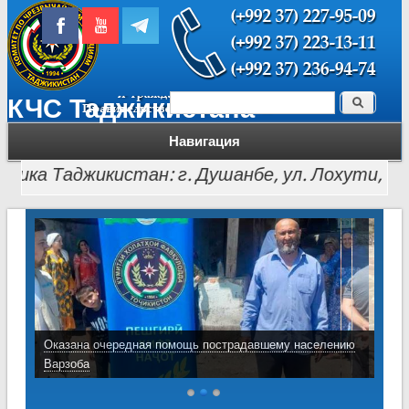
Поиск
КЧС Таджикистана
Форма поиска
Навигация
 Таджикистан: г. Душанбе, ул. Лохути, 26, тел.: 
Оказана очередная помощь пострадавшему населению
Варзоба