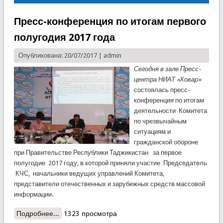
Пресс-конференция по итогам первого
полугодия 2017 года
Опубликована: 20/07/2017 |
admin
Сегодня в зале Пресс
-
центра НИАТ
«
Ховар
»
состоялась пресс-
конференция по итогам
деятельности Комитета
по чрезвычайным
ситуациям и
гражданской обороне
при Правительстве Республики Таджикистан за первое
полугодие 2017 году, в которой приняли участие Председатель
КЧС, начальники ведущих управлений Комитета,
представители отечественных и зарубежных средств массовой
информации.
Подробнее...
о Пресс-конференция по итогам первого
1323 просмотра