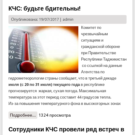
полугодия 2017 года
КЧС: будьте бдительны!
Опубликована: 19/07/2017 |
admin
Комитет по
чрезвычайным
ситуациям и
гражданской обороне
при Правительстве
Республики Таджикистан
со ссылкой на данные
Агентства по
гидрометеорологии страны сообщает, что в третьей декаде
июля (с 20 по 31 июля) текущего года
в республике
прогнозируется жаркая, сухая погода. Максимальная
температура за этот период составит 44 градусов тепла.
Из-за повышения температурного фона в высокогорных зонах
Подробнее...
о КЧС: будьте бдительны!
1324 просмотра
Сотрудники КЧС провели ряд встреч в