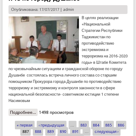
Опубликована: 17/07/2017 |
admin
В целях реализации
«Национальной
Стратегии Республики
Таджикистан по
противодействию
экстремизма и
терроризма на 2016-2020
годы» в Штабе Комитета
по чрезвычайным ситуациям и гражданской обороне по городу
Душанбе состоялась встреча личного состава со старшим
помощником Прокурора города Душанбе по противодействию
терроризму и экстремизму и контроля законности в сфере
национальной безопасности- советником юстиции 1 степени
Насимовым
Подробнее...
о Профилактическая встреча в Штабе КЧС по
1498 просмотров
городу Душанбе
« первая
‹ предыдущая
…
883
884
885
886
Страницы
887
888
889
890
891
…
следующая ›