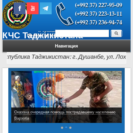
Поиск
КЧС Таджикистана
Форма поиска
Навигация
ублика Таджикистан: г. Душанбе, ул. Лохути, 26, т
Оказана очередная помощь пострадавшему населению
Варзоба