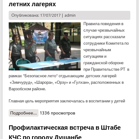
летних лагерях
Опубликована: 17/07/2017 |
admin
Правила поведения в
случае чрезвычайных
ситуациях рассказали
сотрудники Комитета по
чрезвычайным
ситуациям и
гражданской обороне
при Правительстве РТ в
рамках "Безопасное лето" отдыхающим детских лагерей
«Зимчуруд», «Шарора», «Орзу» и «Гулхан», расположенных в
Варзобском районе.
Главная цель мероприятия заключалась в воспитании у детей
Подробнее...
о Сотрудники КЧС провели ряд встреч в летних
1336 просмотров
лагерях
Профилактическая встреча в Штабе
КЧС по городу Душанбе