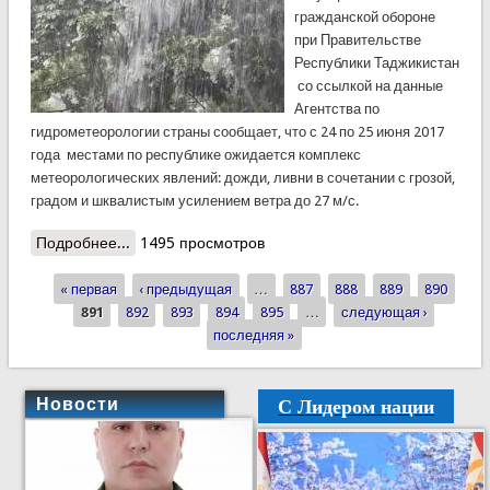
гражданской обороне
при Правительстве
Республики Таджикистан
со ссылкой на данные
Агентства по
гидрометеорологии страны сообщает, что с 24 по 25 июня 2017
года местами по республике ожидается комплекс
метеорологических явлений: дожди, ливни в сочетании с грозой,
градом и шквалистым усилением ветра до 27 м/с.
Подробнее...
о Штормовое предупреждения КЧС
1495 просмотров
« первая
‹ предыдущая
…
887
888
889
890
Страницы
891
892
893
894
895
…
следующая ›
последняя »
С Лидером нации
Новости