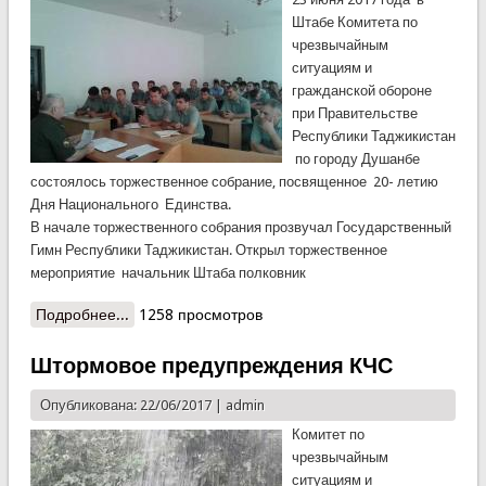
Штабе Комитета по
чрезвычайным
ситуациям и
гражданской обороне
при Правительстве
Республики Таджикистан
по городу Душанбе
состоялось торжественное собрание, посвященное 20- летию
Дня Национального Единства.
В начале торжественного собрания прозвучал Государственный
Гимн Республики Таджикистан. Открыл торжественное
мероприятие начальник Штаба полковник
Подробнее...
о В Штабе КЧС состоялось торжественное
1258 просмотров
собрание
Штормовое предупреждения КЧС
Опубликована: 22/06/2017 |
admin
Комитет по
чрезвычайным
ситуациям и