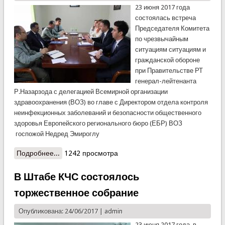
23 июня 2017 года
состоялась встреча
Председателя Комитета
по чрезвычайным
ситуациям ситуациям и
гражданской обороне
при Правительстве РТ
генерал-лейтенанта
Р.Назарзода с делегацией Всемирной организации
здравоохранения (ВОЗ) во главе с Директором отдела контроля
неинфекционных заболеваний и безопасности общественного
здоровья Европейского регионального бюро (ЕБР) ВОЗ
госпожой Недред Эмироглу
Подробнее...
о Делегация ВОЗ посетила Комитет
1242 просмотра
В Штабе КЧС состоялось
торжественное собрание
Опубликована: 24/06/2017 |
admin
23 июня 2017 года в