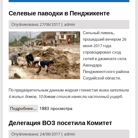
Селевые паводки в Пенджикенте
Опубликована: 27/06/2017 |
admin
Сильный ливень,
прошедший вечером 26
июня 2017 года
спровоцировал сход
селей в джамоате села
Амондара
Пенджикентского района
Согдийской области.
По предварительным данным жидкая глинистая
жижа заполнила
6 жилых домов, 10 домам стихия нанесла частичный ущерб.
Подробнее...
о Селевые паводки в Пенджикенте
1883 просмотра
Делегация ВОЗ посетила Комитет
Опубликована: 24/06/2017 |
admin